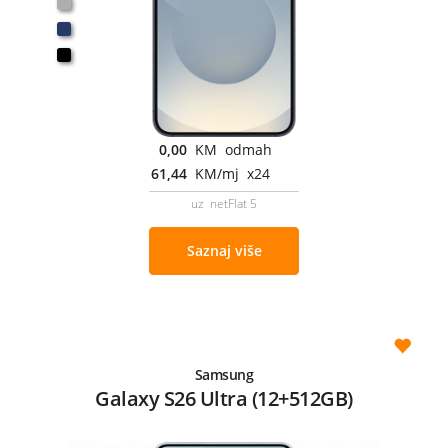
0,00
KM odmah
61,44
KM/mj x24
uz netFlat 5
Saznaj više
Samsung
Galaxy S26 Ultra (12+512GB)