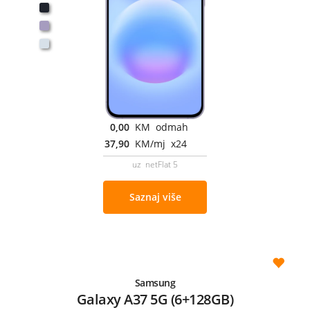
0,00
KM odmah
37,90
KM/mj x24
uz netFlat 5
Saznaj više
Samsung
Galaxy A37 5G (6+128GB)