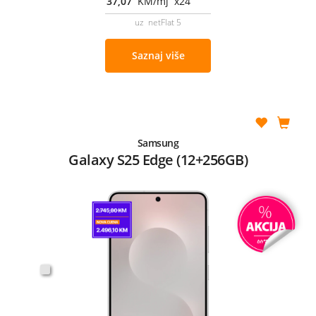
37,07
KM/mj x24
uz netFlat 5
Saznaj više
Samsung
Galaxy S25 Edge (12+256GB)