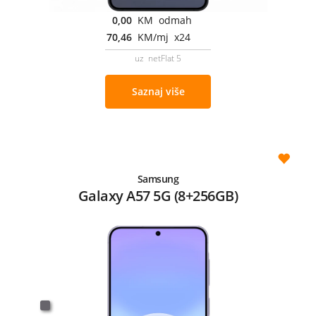
0,00
KM odmah
70,46
KM/mj x24
uz netFlat 5
Saznaj više
Samsung
Galaxy A57 5G (8+256GB)