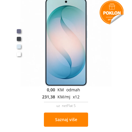
0,00
KM odmah
231,38
KM/mj x12
uz netFlat 5
Saznaj više