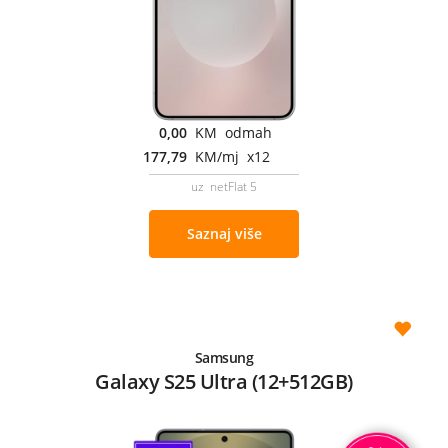
0,00
KM odmah
177,79
KM/mj x12
uz netFlat 5
Saznaj više
Samsung
Galaxy S25 Ultra (12+512GB)