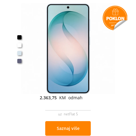
2.363,75
KM odmah
uz netFlat 5
Saznaj više