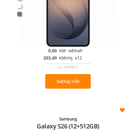
0,00
KM odmah
203,49
KM/mj x12
uz netFlat 5
Saznaj više
Samsung
Galaxy S26 (12+512GB)