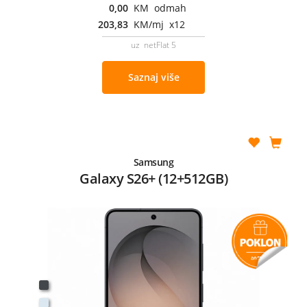
0,00
KM odmah
203,83
KM/mj x12
uz netFlat 5
Saznaj više
Samsung
Galaxy S26+ (12+512GB)