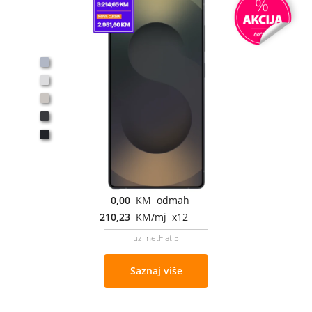
0,00
KM odmah
210,23
KM/mj x12
uz netFlat 5
Saznaj više