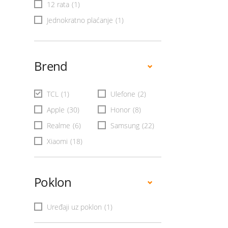
12 rata
(1)
Jednokratno plaćanje
(1)
Brend
TCL
(1)
Ulefone
(2)
Apple
(30)
Honor
(8)
Realme
(6)
Samsung
(22)
Xiaomi
(18)
Poklon
Uređaji uz poklon
(1)