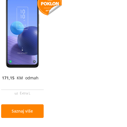
171,15
KM odmah
uz Extra L
Saznaj više