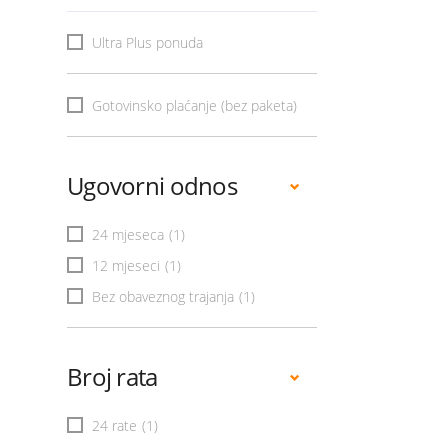
Ultra Plus ponuda
Gotovinsko plaćanje (bez paketa)
Ugovorni odnos
24 mjeseca
(1)
12 mjeseci
(1)
Bez obaveznog trajanja
(1)
Broj rata
24 rate
(1)