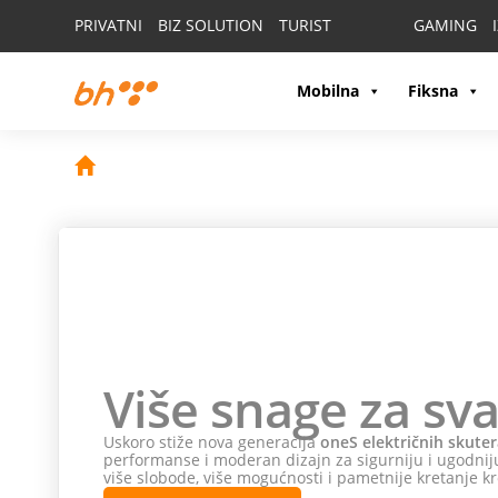
PRIVATNI
BIZ SOLUTION
TURIST
GAMING
Mobilna
Fiksna
Više snage za sva
Uskoro stiže nova generacija
oneS električnih skuter
performanse i moderan dizajn za sigurniju i ugodniju
više slobode, više mogućnosti i pametnije kretanje kr