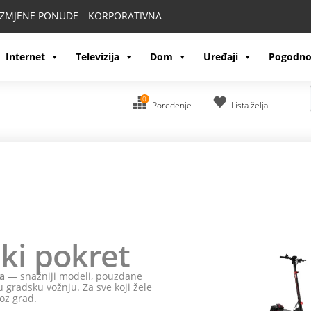
IZMJENE PONUDE
KORPORATIVNA
Internet
Televizija
Dom
Uređaji
Pogodno
0
Poređenje
Lista želja
ki pokret
a
— snažniji modeli, pouzdane
 gradsku vožnju. Za sve koji žele
oz grad.