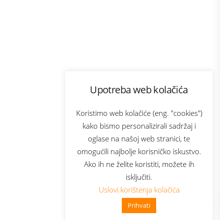
Program lojalnosti
Upotreba web kolačića
com
Bonus plus
sluga
Prijava za newsletter
Koristimo web kolačiće (eng. "cookies")
kako bismo personalizirali sadržaj i
oglase na našoj web stranici, te
elecom
omogućili najbolje korisničko iskustvo.
Ako ih ne želite koristiti, možete ih
isključiti.
Uslovi korištenja kolačića
Prihvati
👋 Zdravo, kako mogu pomoći?