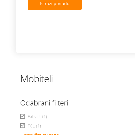
Istraži ponudu
Mobiteli
Odabrani filteri
Extra L
(1)
TCL
(1)