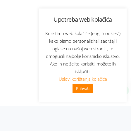
Upotreba web kolačića
Koristimo web kolačiće (eng. "cookies")
kako bismo personalizirali sadržaj i
oglase na našoj web stranici, te
omogućili najbolje korisničko iskustvo.
Ako ih ne želite koristiti, možete ih
isključiti.
Uslovi korištenja kolačića
Prihvati