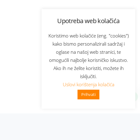
Upotreba web kolačića
Koristimo web kolačiće (eng. "cookies")
kako bismo personalizirali sadržaj i
oglase na našoj web stranici, te
omogućili najbolje korisničko iskustvo.
Ako ih ne želite koristiti, možete ih
isključiti.
Uslovi korištenja kolačića
Prihvati