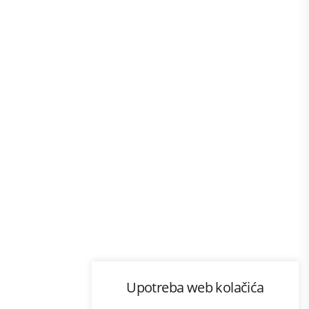
Program lojalnosti
Upotreba web kolačića
com
Bonus plus