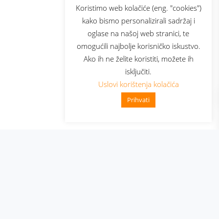
sluga
Prijava za newsletter
Koristimo web kolačiće (eng. "cookies")
kako bismo personalizirali sadržaj i
oglase na našoj web stranici, te
elecom
omogućili najbolje korisničko iskustvo.
Ako ih ne želite koristiti, možete ih
isključiti.
Uslovi korištenja kolačića
Prihvati
👋 Zdravo, kako mogu pomoći