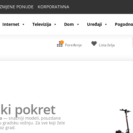
IZMJENE PONUDE
KORPORATIVNA
Internet
Televizija
Dom
Uređaji
Pogodno
0
Poređenje
Lista želja
ki pokret
a
— snažniji modeli, pouzdane
 gradsku vožnju. Za sve koji žele
oz grad.