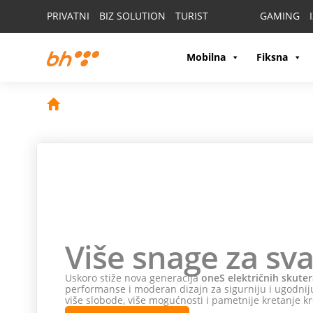
PRIVATNI
BIZ SOLUTION
TURIST
GAMING
Mobilna
Fiksna
Više snage za sva
Uskoro stiže nova generacija
oneS električnih skuter
performanse i moderan dizajn za sigurniju i ugodniju
više slobode, više mogućnosti i pametnije kretanje kr