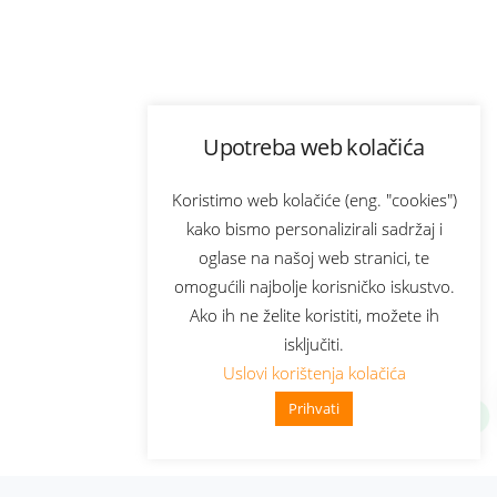
Upotreba web kolačića
Koristimo web kolačiće (eng. "cookies")
kako bismo personalizirali sadržaj i
oglase na našoj web stranici, te
omogućili najbolje korisničko iskustvo.
Ako ih ne želite koristiti, možete ih
isključiti.
Uslovi korištenja kolačića
Prihvati