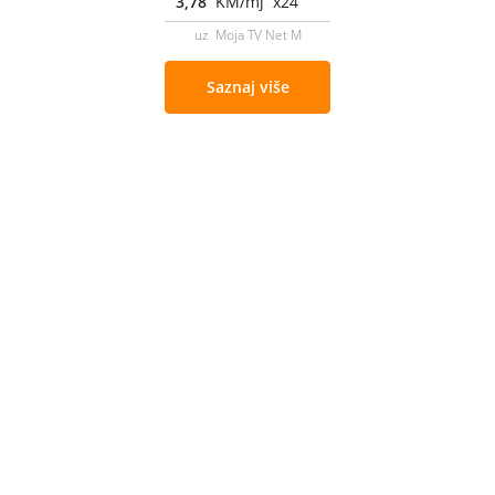
3,78
KM/mj x24
uz Moja TV Net M
Saznaj više