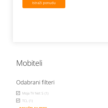
Istraži ponudu
Mobiteli
Odabrani filteri
Moja TV Net S
(1)
TCL
(1)