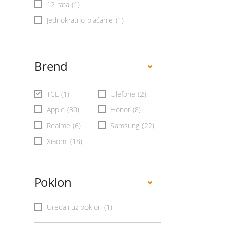
12 rata
(1)
Jednokratno plaćanje
(1)
Brend
TCL
(1)
Ulefone
(2)
Apple
(30)
Honor
(8)
Realme
(6)
Samsung
(22)
Xiaomi
(18)
Poklon
Uređaji uz poklon
(1)