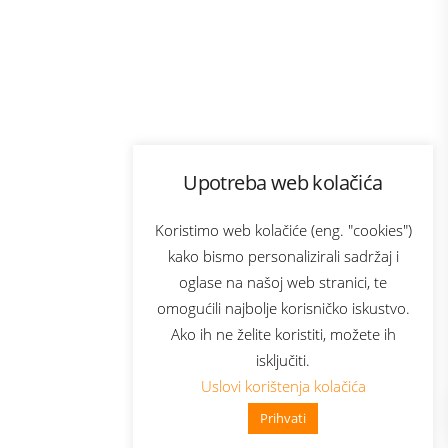
Program lojalnosti
Upotreba web kolačića
com
Bonus plus
sluga
Prijava za newsletter
Koristimo web kolačiće (eng. "cookies")
kako bismo personalizirali sadržaj i
oglase na našoj web stranici, te
elecom
omogućili najbolje korisničko iskustvo.
Ako ih ne želite koristiti, možete ih
isključiti.
Uslovi korištenja kolačića
Prihvati
👋 Zdravo, kako mogu pomoći?