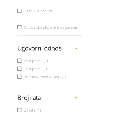
Ultra Plus ponuda
Gotovinsko plaćanje (bez paketa)
Ugovorni odnos
24 mjeseca
(1)
12 mjeseci
(1)
Bez obaveznog trajanja
(1)
Broj rata
24 rate
(1)