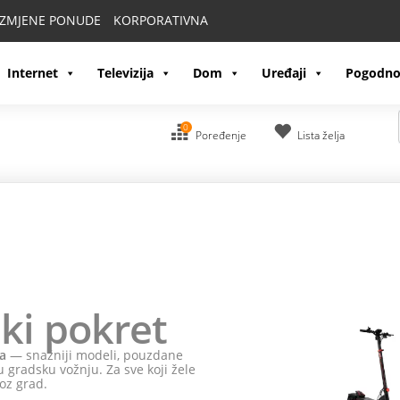
IZMJENE PONUDE
KORPORATIVNA
Internet
Televizija
Dom
Uređaji
Pogodno
0
Poređenje
Lista želja
ki pokret
a
— snažniji modeli, pouzdane
 gradsku vožnju. Za sve koji žele
oz grad.