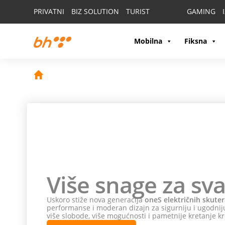
PRIVATNI
BIZ SOLUTION
TURIST
GAMING
Mobilna
Fiksna
Više snage za sva
Uskoro stiže nova generacija
oneS električnih skuter
performanse i moderan dizajn za sigurniju i ugodniju
više slobode, više mogućnosti i pametnije kretanje kr