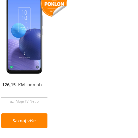
126,15
KM odmah
uz Moja TV Net S
Saznaj više