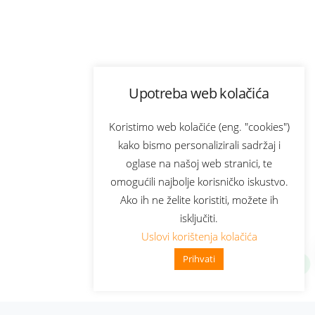
Upotreba web kolačića
Koristimo web kolačiće (eng. "cookies")
kako bismo personalizirali sadržaj i
oglase na našoj web stranici, te
omogućili najbolje korisničko iskustvo.
Ako ih ne želite koristiti, možete ih
isključiti.
Uslovi korištenja kolačića
Prihvati