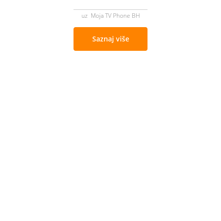
uz Moja TV Phone BH
Saznaj više