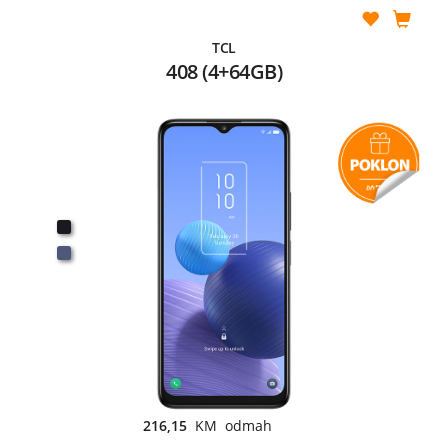
TCL
408 (4+64GB)
216,15
KM odmah