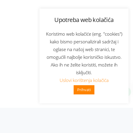
Upotreba web kolačića
Koristimo web kolačiće (eng. "cookies")
kako bismo personalizirali sadržaj i
oglase na našoj web stranici, te
omogućili najbolje korisničko iskustvo.
Ako ih ne želite koristiti, možete ih
isključiti.
Uslovi korištenja kolačića
Prihvati