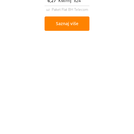
6,27
KM/mj x24
uz Paket Flat BH Telecom
Saznaj više