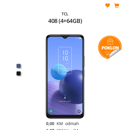
TCL
408 (4+64GB)
0,00
KM odmah