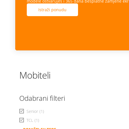
modele ostvaruješ i 365 dana besplatne zamjene ekr
Istraži ponudu
Mobiteli
Odabrani filteri
Senior
(1)
TCL
(1)