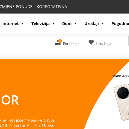
IZMJENE PONUDE
KORPORATIVNA
Internet
Televizija
Dom
Uređaji
Pogodno
0
Poređenje
Lista želja
OR
 dobijaš HONOR Watch 2 Epic.
R Projector Air Pro. Uz sve