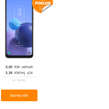
0,00
KM odmah
5,38
KM/mj x24
uz Senior
Saznaj više