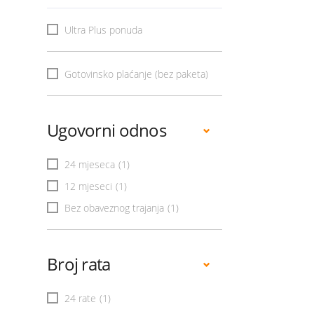
Ultra Plus ponuda
Gotovinsko plaćanje (bez paketa)
Ugovorni odnos
24 mjeseca
(1)
12 mjeseci
(1)
Bez obaveznog trajanja
(1)
Broj rata
24 rate
(1)