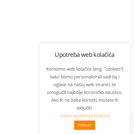
Program lojalnosti
Upotreba web kolačića
com
Bonus plus
sluga
Prijava za newsletter
Koristimo web kolačiće (eng. "cookies")
kako bismo personalizirali sadržaj i
oglase na našoj web stranici, te
elecom
omogućili najbolje korisničko iskustvo.
Ako ih ne želite koristiti, možete ih
isključiti.
Uslovi korištenja kolačića
Prihvati
👋 Zdravo, kako mogu pomoći?