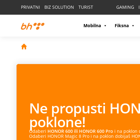
PRIVATNI
BIZ SOLUTION
TURIST
GAMING
Mobilna
Fiksna
Ne propusti
HON
poklone!
Odaberi
HONOR 600 ili HONOR 600 Pro
i na poklon
Odaberi HONOR Magic 8 Pro i na poklon dobijaš HONO