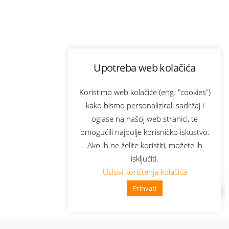
Upotreba web kolačića
Koristimo web kolačiće (eng. "cookies")
kako bismo personalizirali sadržaj i
oglase na našoj web stranici, te
omogućili najbolje korisničko iskustvo.
Ako ih ne želite koristiti, možete ih
isključiti.
Uslovi korištenja kolačića
Prihvati