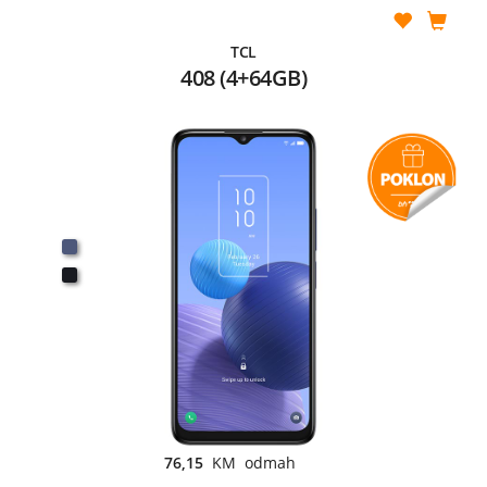
TCL
408 (4+64GB)
76,15
KM odmah