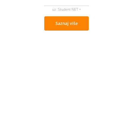
uz Student NET +
Saznaj više