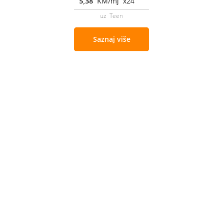
5,38
KM/mj x24
uz Teen
Saznaj više