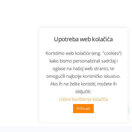
Upotreba web kolačića
Koristimo web kolačiće (eng. "cookies")
kako bismo personalizirali sadržaj i
oglase na našoj web stranici, te
omogućili najbolje korisničko iskustvo.
Ako ih ne želite koristiti, možete ih
isključiti.
Uslovi korištenja kolačića
Prihvati