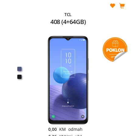
TCL
408 (4+64GB)
0,00
KM odmah