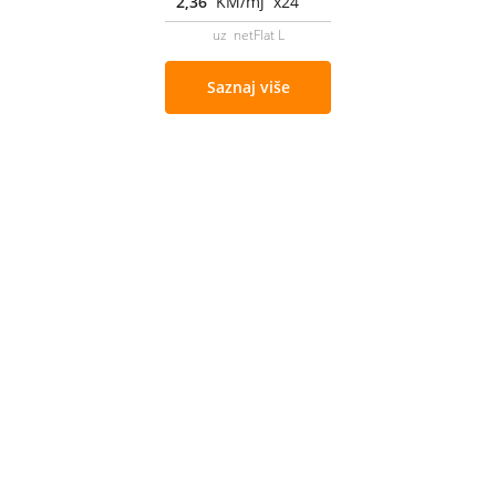
2,36
KM/mj x24
uz netFlat L
Saznaj više