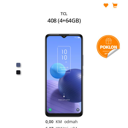
TCL
408 (4+64GB)
0,00
KM odmah