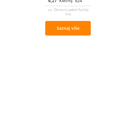
6,27
KM/mj x24
uz Osnovni paket fizicka
lica
Saznaj više