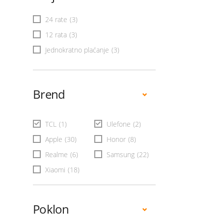
24 rate
(3)
12 rata
(3)
Jednokratno plaćanje
(3)
Brend
TCL
(1)
Ulefone
(2)
Apple
(30)
Honor
(8)
Realme
(6)
Samsung
(22)
Xiaomi
(18)
Poklon