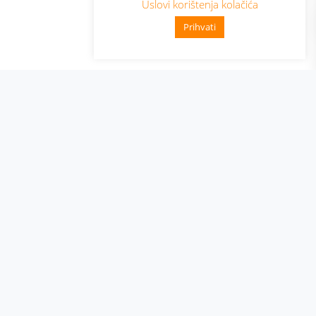
Uslovi korištenja kolačića
Prihvati
👋 Zdravo, kako mogu pomoći?