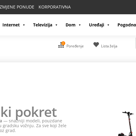
IZMJENE PONUDE
KORPORATIVNA
Internet
Televizija
Dom
Uređaji
Pogodno
0
Poređenje
Lista želja
ki pokret
a
— snažniji modeli, pouzdane
 gradsku vožnju. Za sve koji žele
oz grad.