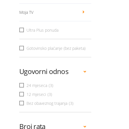
Moja TV
Ultra Plus ponuda
Gotovinsko plaćanje (bez paketa)
Ugovorni odnos
24 mjeseca
(3)
12 mjeseci
(3)
Bez obaveznog trajanja
(3)
Broj rata