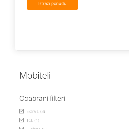
Istraži ponudu
Mobiteli
Odabrani filteri
Extra L
(3)
TCL
(1)