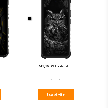
441,15
KM odmah
uz Extra L
Saznaj više