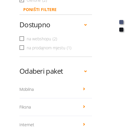
Ulefone
(2)
PONIŠTI FILTERE
Dostupno
na webshopu
(2)
na prodajnom mjestu
(1)
Odaberi paket
Mobilna
Fiksna
Internet