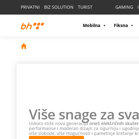
PRIVATNI
BIZ SOLUTION
TURIST
GAMING
Mobilna
Fiksna
Više snage za sva
Uskoro stiže nova generacija
oneS električnih skuter
performanse i moderan dizajn za sigurniju i ugodniju
više slobode, više mogućnosti i pametnije kretanje kr