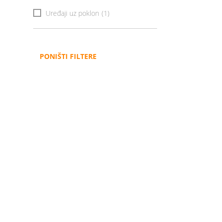
Uređaji uz poklon
(1)
PONIŠTI FILTERE
Administracija
B2B
Nabavke i pozivi
Veleprodaja
Karijera
Partneri
Pristup informacijama
Sponzorstva
Arhiva vijesti
Donacije
Arhiva obavijesti
BH Telecom i SFF – Z
filmske priče