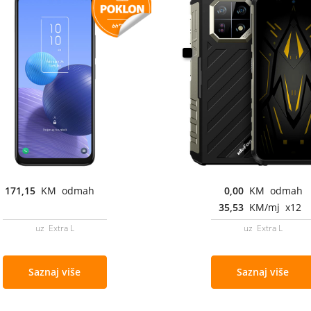
171,15
KM odmah
0,00
KM odmah
35,53
KM/mj x12
uz Extra L
uz Extra L
Saznaj više
Saznaj više