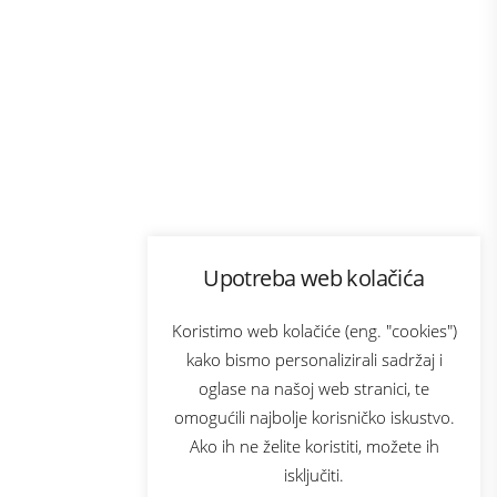
Program lojalnosti
Upotreba web kolačića
com
Bonus plus
sluga
Prijava za newsletter
Koristimo web kolačiće (eng. "cookies")
kako bismo personalizirali sadržaj i
oglase na našoj web stranici, te
elecom
omogućili najbolje korisničko iskustvo.
Ako ih ne želite koristiti, možete ih
isključiti.