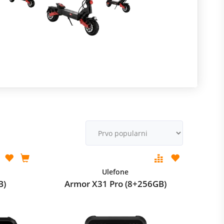
R
m
M
v
Ulefone
B)
Armor X31 Pro (8+256GB)