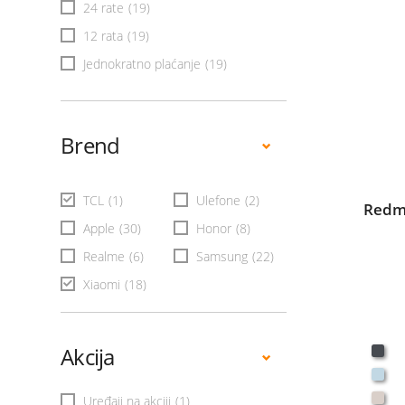
24 rate
(19)
12 rata
(19)
Jednokratno plaćanje
(19)
Brend
TCL
(1)
Ulefone
(2)
Redmi
Apple
(30)
Honor
(8)
Realme
(6)
Samsung
(22)
Xiaomi
(18)
Akcija
Uređaji na akciji
(1)