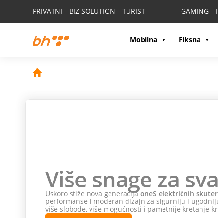
PRIVATNI
BIZ SOLUTION
TURIST
GAMING
Mobilna
Fiksna
Više snage za sva
Uskoro stiže nova generacija
oneS električnih skuter
performanse i moderan dizajn za sigurniju i ugodniju
više slobode, više mogućnosti i pametnije kretanje kr