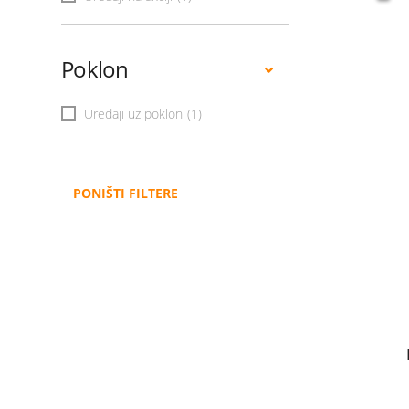
Poklon
Uređaji uz poklon
(1)
PONIŠTI FILTERE