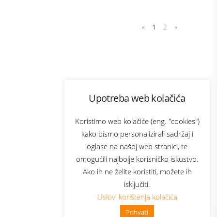
«
1
2
»
Program lojalnosti
Upotreba web kolačića
com
Bonus plus
sluga
Prijava za newsletter
Koristimo web kolačiće (eng. "cookies")
kako bismo personalizirali sadržaj i
oglase na našoj web stranici, te
elecom
omogućili najbolje korisničko iskustvo.
Ako ih ne želite koristiti, možete ih
isključiti.
Uslovi korištenja kolačića
Prihvati
👋 Zdravo, kako mogu pomoći?