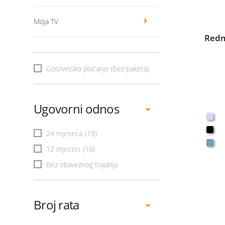
Moja TV
Redm
Gotovinsko plaćanje (bez paketa)
Ugovorni odnos
24 mjeseca
(19)
12 mjeseci
(19)
Bez obaveznog trajanja
Broj rata