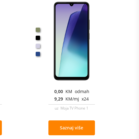
0,00
KM odmah
9,29
KM/mj x24
uz Moja TV Phone 1
Saznaj više