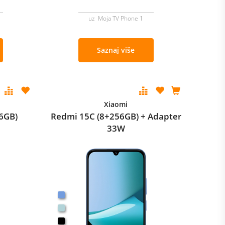
uz Moja TV Phone 1
Saznaj više
Xiaomi
6GB)
Redmi 15C (8+256GB) + Adapter
33W