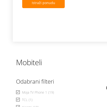
Istraži ponudu
Mobiteli
Odabrani filteri
Moja TV Phone 1
(19)
TCL
(1)