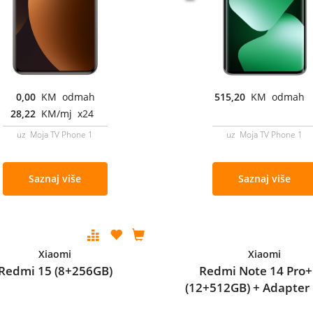
0,00
KM odmah
515,20
KM odmah
28,22
KM/mj x24
uz Moja TV Phone 1
uz Moja TV Phone 1
Saznaj više
Saznaj više
Xiaomi
Xiaomi
Redmi 15 (8+256GB)
Redmi Note 14 Pro+
(12+512GB) + Adapter