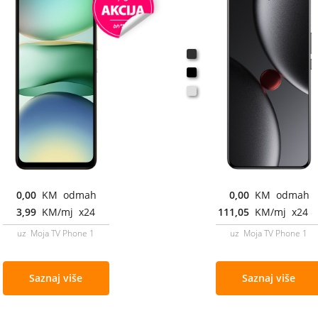
0,00
KM odmah
0,00
KM odmah
3,99
KM/mj x24
111,05
KM/mj x24
uz Moja TV Phone 1
uz Moja TV Phone 1
Saznaj više
Saznaj više