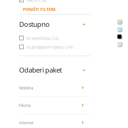
Xiaomi
(18)
PONIŠTI FILTERE
Dostupno
na webshopu
(12)
na prodajnom mjestu
(14)
Odaberi paket
Mobilna
Fiksna
Internet