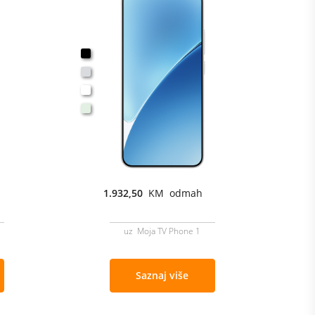
1.932,50
KM odmah
uz Moja TV Phone 1
Saznaj više