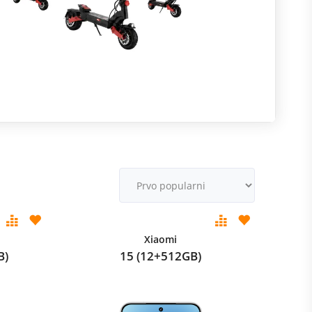
R
m
M
v
Xiaomi
B)
15 (12+512GB)