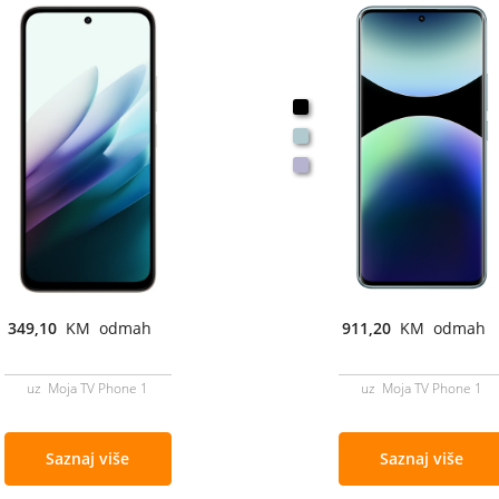
349,10
KM odmah
911,20
KM odmah
uz Moja TV Phone 1
uz Moja TV Phone 1
Saznaj više
Saznaj više