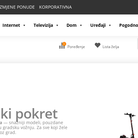
IZMJENE PONUDE
KORPORATIVNA
Internet
Televizija
Dom
Uređaji
Pogodno
0
Poređenje
Lista želja
ki pokret
a
— snažniji modeli, pouzdane
 gradsku vožnju. Za sve koji žele
oz grad.