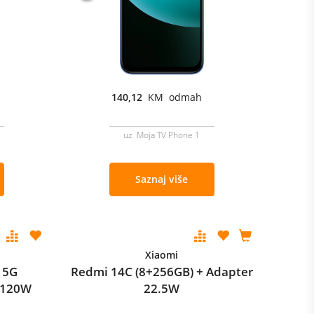
140,12
KM odmah
uz Moja TV Phone 1
Saznaj više
Xiaomi
 5G
Redmi 14C (8+256GB) + Adapter
 120W
22.5W