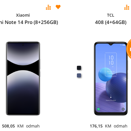
Xiaomi
TCL
i Note 14 Pro (8+256GB)
408 (4+64GB)
508,05
KM odmah
176,15
KM odmah