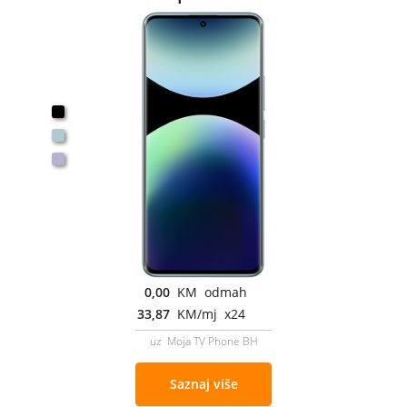
0,00
KM odmah
33,87
KM/mj x24
uz Moja TV Phone BH
Saznaj više