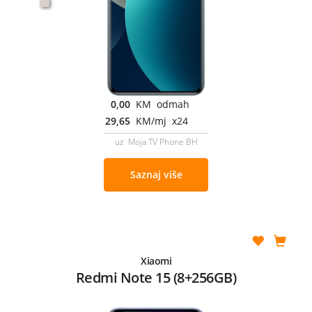
0,00
KM odmah
29,65
KM/mj x24
uz Moja TV Phone BH
Saznaj više
Xiaomi
Redmi Note 15 (8+256GB)