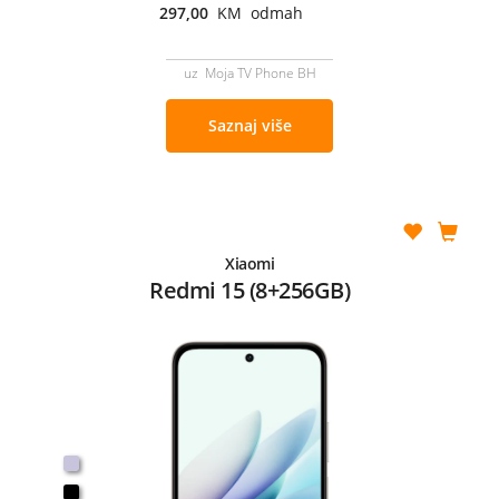
297,00
KM odmah
uz Moja TV Phone BH
Saznaj više
Xiaomi
Redmi 15 (8+256GB)