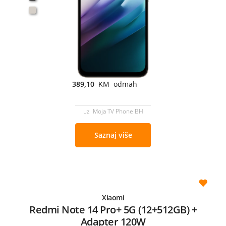
389,10
KM odmah
uz Moja TV Phone BH
Saznaj više
Xiaomi
Redmi Note 14 Pro+ 5G (12+512GB) +
Adapter 120W