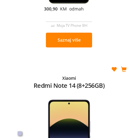
300,90
KM odmah
uz Moja TV Phone BH
Saznaj više
Xiaomi
Redmi Note 14 (8+256GB)