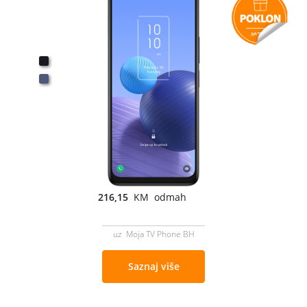
216,15
KM odmah
uz Moja TV Phone BH
Saznaj više