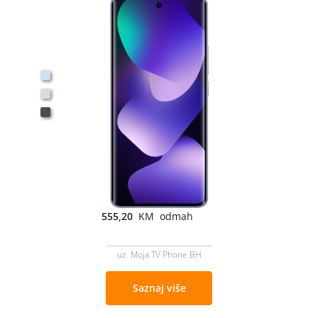
555,20
KM odmah
uz Moja TV Phone BH
Saznaj više