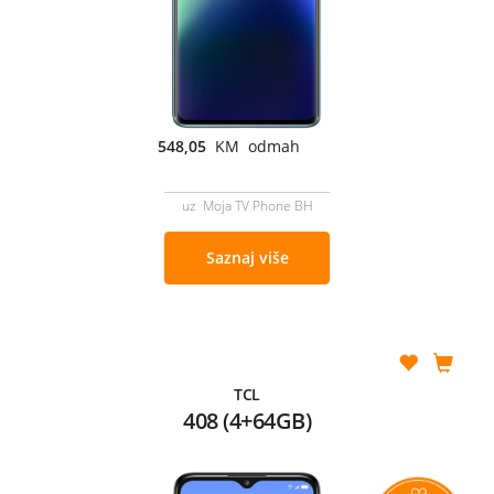
548,05
KM odmah
uz Moja TV Phone BH
Saznaj više
TCL
408 (4+64GB)