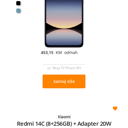
453,15
KM odmah
uz Moja TV Phone BH
Saznaj više
Xiaomi
Redmi 14C (8+256GB) + Adapter 20W