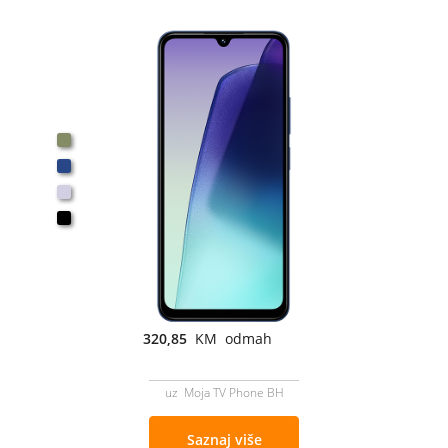
320,85
KM odmah
uz Moja TV Phone BH
Saznaj više