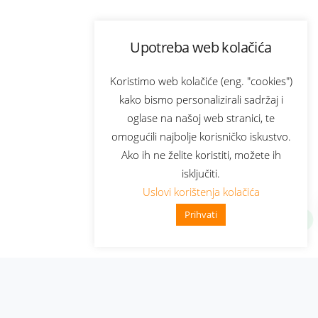
Upotreba web kolačića
Koristimo web kolačiće (eng. "cookies")
kako bismo personalizirali sadržaj i
oglase na našoj web stranici, te
omogućili najbolje korisničko iskustvo.
Ako ih ne želite koristiti, možete ih
isključiti.
Uslovi korištenja kolačića
Prihvati