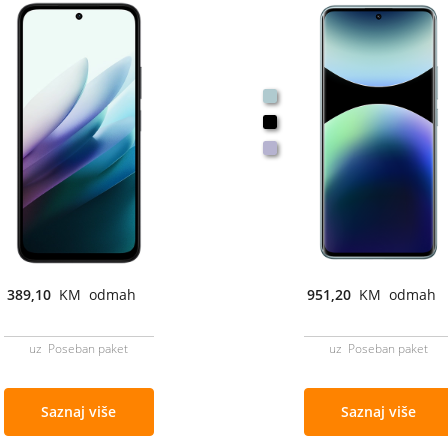
389,10
KM odmah
951,20
KM odmah
uz Poseban paket
uz Poseban paket
Saznaj više
Saznaj više