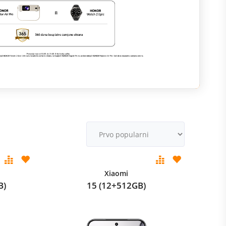
M
v
Xiaomi
B)
15 (12+512GB)