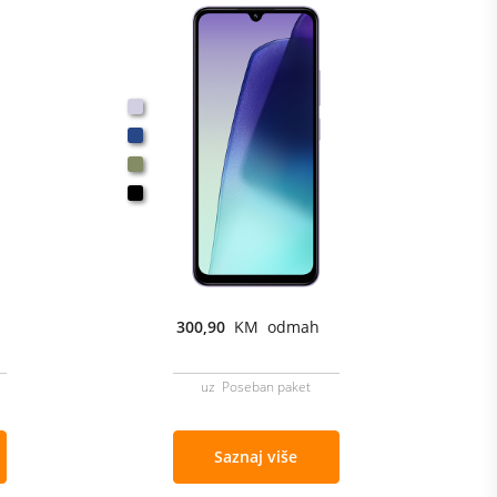
300,90
KM odmah
uz Poseban paket
Saznaj više