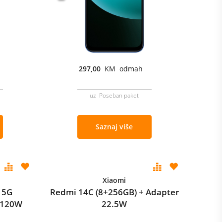
297,00
KM odmah
uz Poseban paket
Saznaj više
Xiaomi
 5G
Redmi 14C (8+256GB) + Adapter
 120W
22.5W