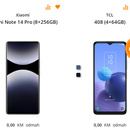
Xiaomi
TCL
i Note 14 Pro (8+256GB)
408 (4+64GB)
0,00
KM odmah
0,00
KM odmah