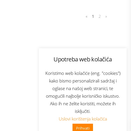
«
1
2
»
Program lojalnosti
Upotreba web kolačića
com
Bonus plus
sluga
Prijava za newsletter
Koristimo web kolačiće (eng. "cookies")
kako bismo personalizirali sadržaj i
oglase na našoj web stranici, te
elecom
omogućili najbolje korisničko iskustvo.
Ako ih ne želite koristiti, možete ih
isključiti.
Uslovi korištenja kolačića
Prihvati
👋 Zdravo, kako mogu pomoći?