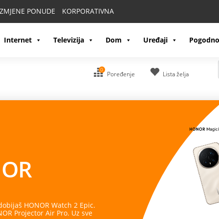
IZMJENE PONUDE
KORPORATIVNA
Internet
Televizija
Dom
Uređaji
Pogodno
0
Poređenje
Lista želja
OR
 dobijaš HONOR Watch 2 Epic.
R Projector Air Pro. Uz sve