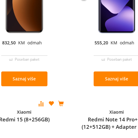
832,50
KM odmah
555,20
KM odmah
uz Poseban paket
uz Poseban paket
Saznaj više
Saznaj više
Xiaomi
Xiaomi
Redmi 15 (8+256GB)
Redmi Note 14 Pro+
(12+512GB) + Adapter