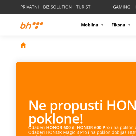
PRIVATNI
BIZ SOLUTION
TURIST
GAMING
Mobilna
Fiksna
Ne propusti
HON
poklone!
Odaberi
HONOR 600 ili HONOR 600 Pro
i na poklon
Odaberi HONOR Magic 8 Pro i na poklon dobijaš HONO