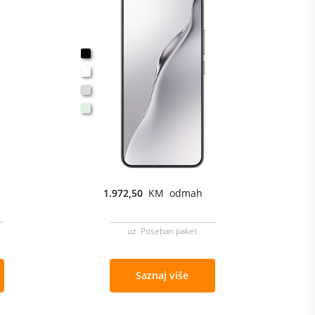
1.972,50
KM odmah
uz Poseban paket
Saznaj više