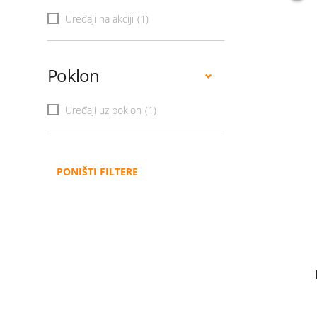
Uređaji na akciji
(1)
Poklon
Uređaji uz poklon
(1)
PONIŠTI FILTERE