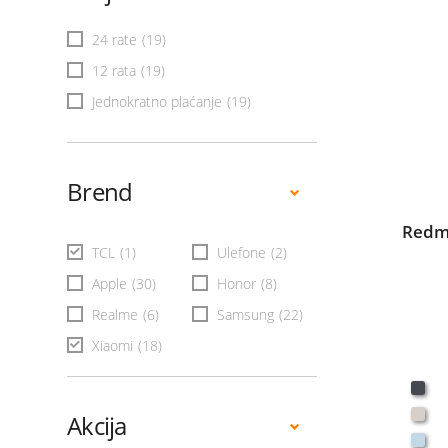
24 rate
(19)
12 rata
(19)
Jednokratno plaćanje
(19)
Brend
Redmi
TCL
(1)
Ulefone
(2)
Apple
(30)
Honor
(8)
Realme
(6)
Samsung
(22)
Xiaomi
(18)
Akcija