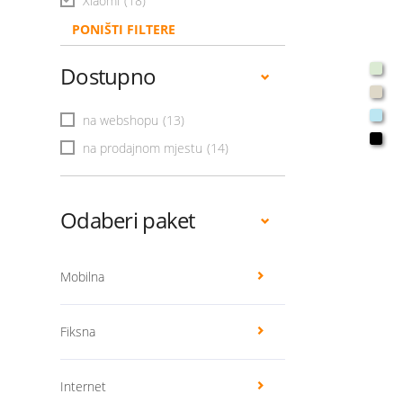
Xiaomi
(18)
PONIŠTI FILTERE
Dostupno
na webshopu
(13)
na prodajnom mjestu
(14)
Odaberi paket
Mobilna
Fiksna
Internet