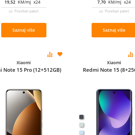
19,52
KM/mj x24
7,70
KM/mj x24
uz Poseban paket
uz Poseban paket
Saznaj više
Saznaj više
Xiaomi
Xiaomi
 Note 15 Pro (12+512GB)
Redmi Note 15 (8+25