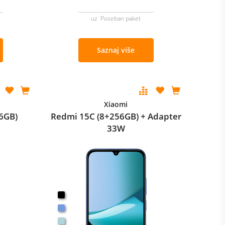
uz Poseban paket
Saznaj više
Xiaomi
6GB)
Redmi 15C (8+256GB) + Adapter
33W