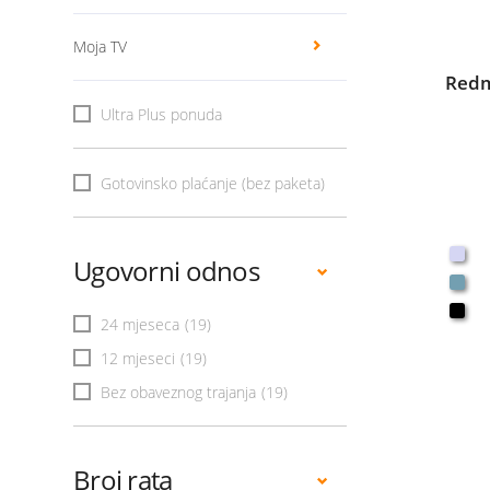
Moja TV
Redm
Ultra Plus ponuda
Gotovinsko plaćanje (bez paketa)
Ugovorni odnos
24 mjeseca
(19)
12 mjeseci
(19)
Bez obaveznog trajanja
(19)
Broj rata