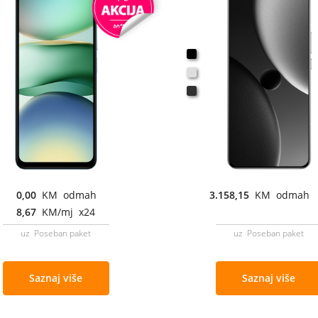
0,00
KM odmah
3.158,15
KM odmah
8,67
KM/mj x24
uz Poseban paket
uz Poseban paket
Saznaj više
Saznaj više