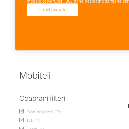
modele ostvaruješ i 365 dana besplatne zamjene ekr
Istraži ponudu
Mobiteli
Odabrani filteri
Poseban paket
(19)
TCL
(1)