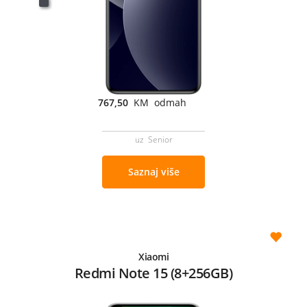
767,50
KM odmah
uz Senior
Saznaj više
Xiaomi
Redmi Note 15 (8+256GB)