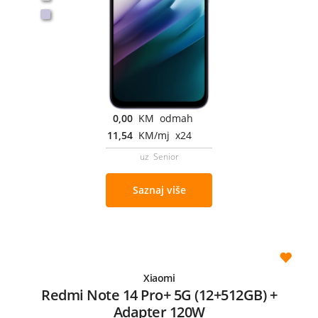
0,00
KM odmah
11,54
KM/mj x24
uz Senior
Saznaj više
Xiaomi
Redmi Note 14 Pro+ 5G (12+512GB) +
Adapter 120W