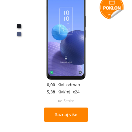
0,00
KM odmah
5,38
KM/mj x24
uz Senior
Saznaj više