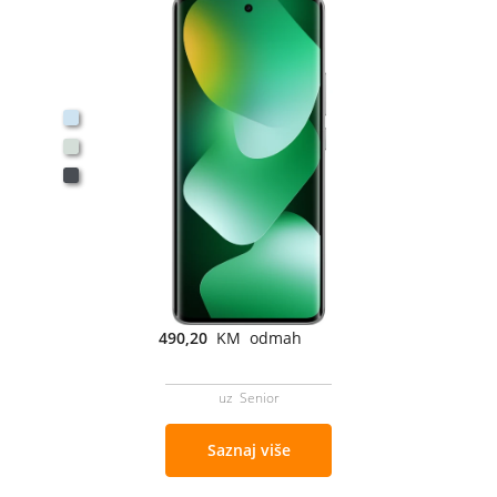
490,20
KM odmah
uz Senior
Saznaj više