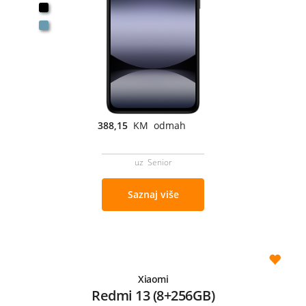
388,15
KM odmah
uz Senior
Saznaj više
Xiaomi
Redmi 13 (8+256GB)