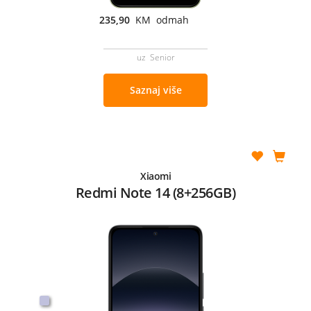
235,90
KM odmah
uz Senior
Saznaj više
Xiaomi
Redmi Note 14 (8+256GB)