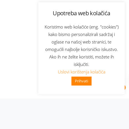
Upotreba web kolačića
Koristimo web kolačiće (eng. "cookies")
kako bismo personalizirali sadržaj i
oglase na našoj web stranici, te
omogućili najbolje korisničko iskustvo.
Ako ih ne želite koristiti, možete ih
isključiti.
Uslovi korištenja kolačića
Prihvati