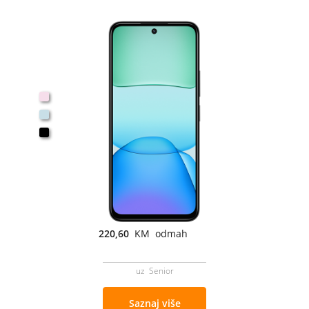
220,60
KM odmah
uz Senior
Saznaj više