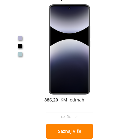
886,20
KM odmah
uz Senior
Saznaj više