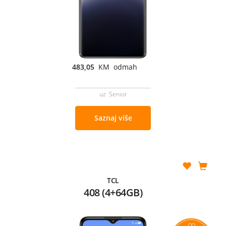
483,05
KM odmah
uz Senior
Saznaj više
TCL
408 (4+64GB)