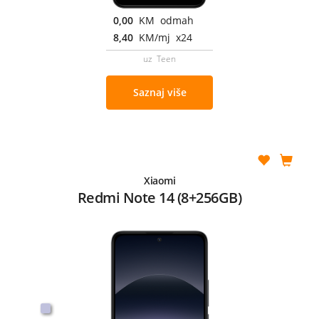
0,00
KM odmah
8,40
KM/mj x24
uz Teen
Saznaj više
Xiaomi
Redmi Note 14 (8+256GB)