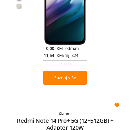
0,00
KM odmah
11,54
KM/mj x24
uz Teen
Saznaj više
Xiaomi
Redmi Note 14 Pro+ 5G (12+512GB) +
Adapter 120W