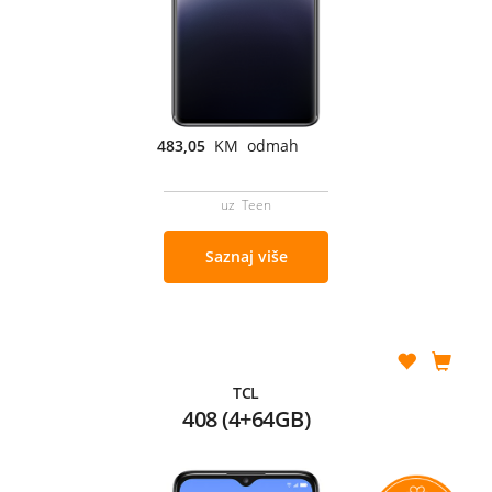
483,05
KM odmah
uz Teen
Saznaj više
TCL
408 (4+64GB)