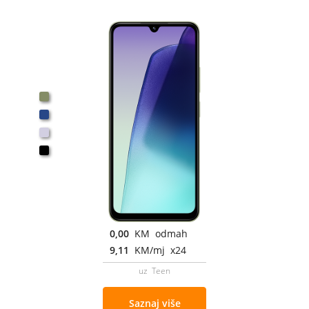
0,00
KM odmah
9,11
KM/mj x24
uz Teen
Saznaj više