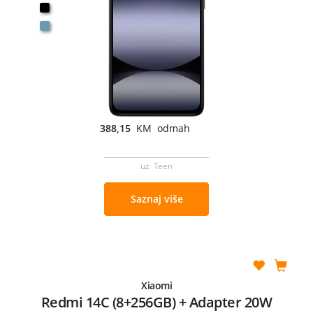
388,15
KM odmah
uz Teen
Saznaj više
Xiaomi
Redmi 14C (8+256GB) + Adapter 20W