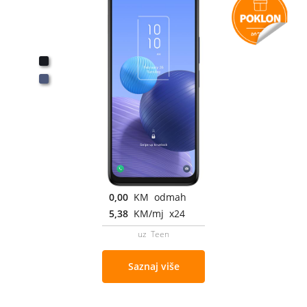
0,00
KM odmah
5,38
KM/mj x24
uz Teen
Saznaj više