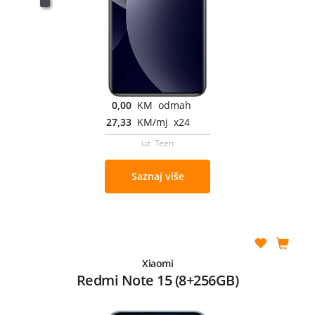
0,00
KM odmah
27,33
KM/mj x24
uz Teen
Saznaj više
Xiaomi
Redmi Note 15 (8+256GB)