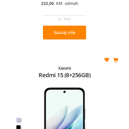
232,00
KM odmah
uz Teen
Saznaj više
Xiaomi
Redmi 15 (8+256GB)