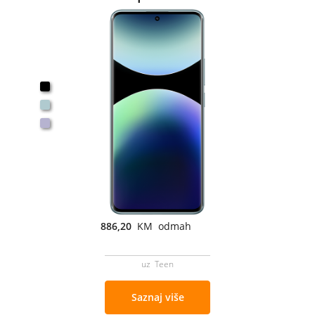
886,20
KM odmah
uz Teen
Saznaj više