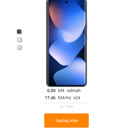
0,00
KM odmah
17,46
KM/mj x24
uz Teen
Saznaj više