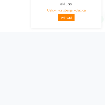
isključiti.
Uslovi korištenja kolačića
Prihvati
Administracija
Nabavke i pozivi
Karijera