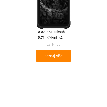
0,00
KM odmah
15,71
KM/mj x24
uz Extra L
Saznaj više