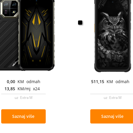
0,00
KM odmah
511,15
KM odmah
13,85
KM/mj x24
uz Extra M
uz Extra M
Saznaj više
Saznaj više