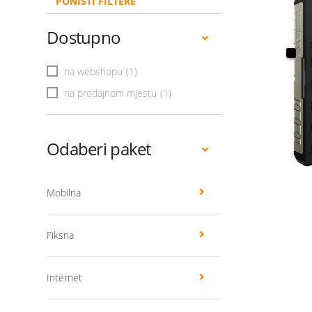
PONIŠTI FILTERE
Dostupno
na webshopu
(1)
na prodajnom mjestu
(1)
Odaberi paket
Mobilna
Fiksna
Internet