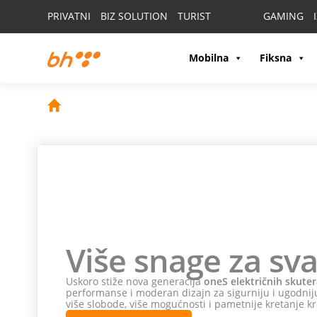
PRIVATNI
BIZ SOLUTION
TURIST
GAMING
Mobilna
Fiksna
Više snage za sva
Uskoro stiže nova generacija
oneS električnih skuter
performanse i moderan dizajn za sigurniju i ugodniju
više slobode, više mogućnosti i pametnije kretanje kr