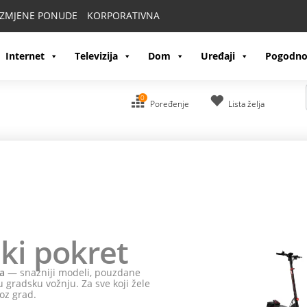
IZMJENE PONUDE
KORPORATIVNA
Internet
Televizija
Dom
Uređaji
Pogodno
0
Poređenje
Lista želja
ki pokret
a
— snažniji modeli, pouzdane
 gradsku vožnju. Za sve koji žele
oz grad.