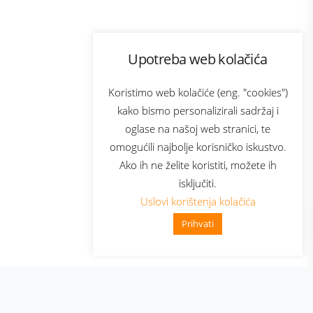
Program lojalnosti
Upotreba web kolačića
com
Bonus plus
sluga
Prijava za newsletter
Koristimo web kolačiće (eng. "cookies")
kako bismo personalizirali sadržaj i
oglase na našoj web stranici, te
elecom
omogućili najbolje korisničko iskustvo.
Ako ih ne želite koristiti, možete ih
isključiti.
Uslovi korištenja kolačića
Prihvati
👋 Zdravo, kako mogu pomoći?