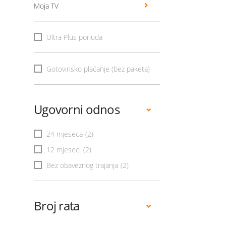
Moja TV
Ultra Plus ponuda
Gotovinsko plaćanje (bez paketa)
Ugovorni odnos
24 mjeseca
(2)
12 mjeseci
(2)
Bez obaveznog trajanja
(2)
Broj rata