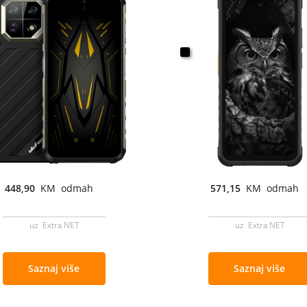
448,90
KM odmah
571,15
KM odmah
uz Extra NET
uz Extra NET
Saznaj više
Saznaj više