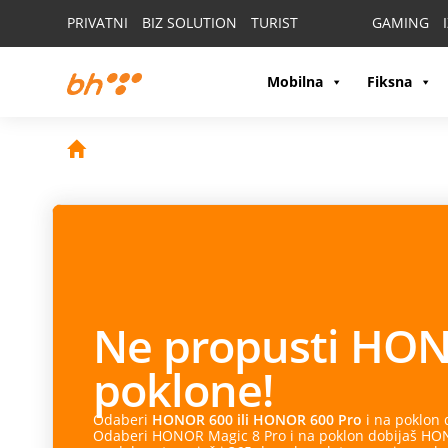
PRIVATNI
BIZ SOLUTION
TURIST
GAMING
Mobilna
Fiksna
Ne propusti
HON
poklone!
Odaberi
HONOR 600 ili HONOR 600 Pro
i na poklon
Odaberi HONOR Magic 8 Pro i na poklon dobijaš HONO