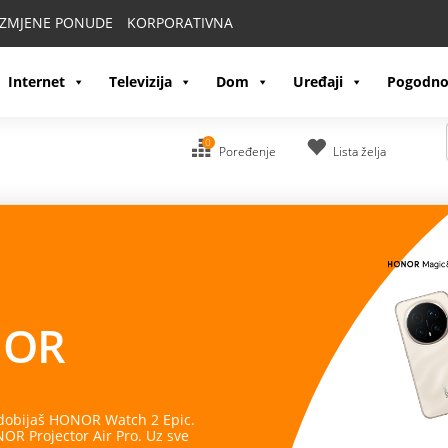
IZMJENE PONUDE
KORPORATIVNA
Internet
Televizija
Dom
Uređaji
Pogodno
0
Poređenje
Lista želja
OR
 dobijaš HONOR Watch 2 Epic.
R Projector Air Pro. Uz sve