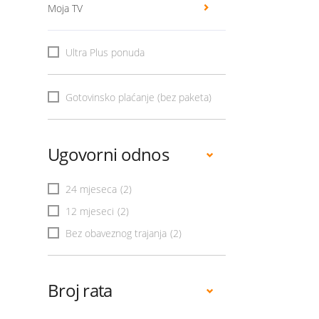
Moja TV
Ultra Plus ponuda
Gotovinsko plaćanje (bez paketa)
Ugovorni odnos
24 mjeseca
(2)
12 mjeseci
(2)
Bez obaveznog trajanja
(2)
Broj rata