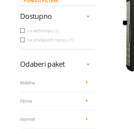
PONIŠTI FILTERE
Dostupno
na webshopu
(1)
na prodajnom mjestu
(1)
Odaberi paket
Mobilna
Fiksna
Internet