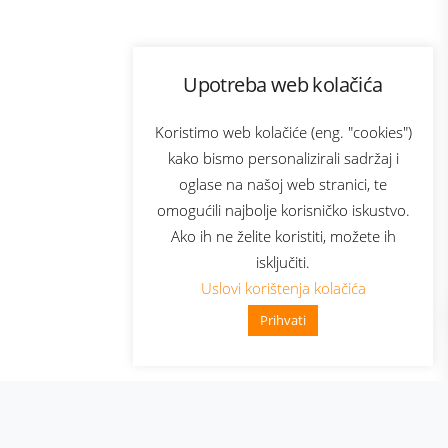
Program lojalnosti
Upotreba web kolačića
com
Bonus plus
sluga
Prijava za newsletter
Koristimo web kolačiće (eng. "cookies")
kako bismo personalizirali sadržaj i
oglase na našoj web stranici, te
elecom
omogućili najbolje korisničko iskustvo.
Ako ih ne želite koristiti, možete ih
isključiti.
Uslovi korištenja kolačića
Prihvati
👋 Zdravo, kako mogu pomoći?