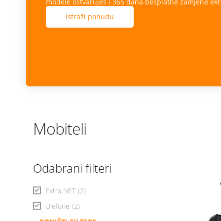
modele ostvaruješ i 365 dana besplatne zamjene ekr
Istraži ponudu
Mobiteli
Odabrani filteri
Extra NET
(2)
Ulefone
(2)