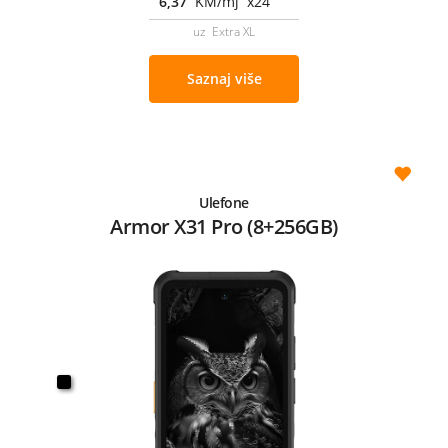
6,37
KM/mj x24
uz Extra XL
Saznaj više
Ulefone
Armor X31 Pro (8+256GB)