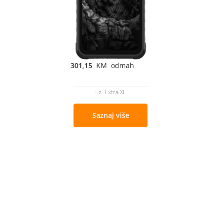
301,15
KM odmah
uz Extra XL
Saznaj više