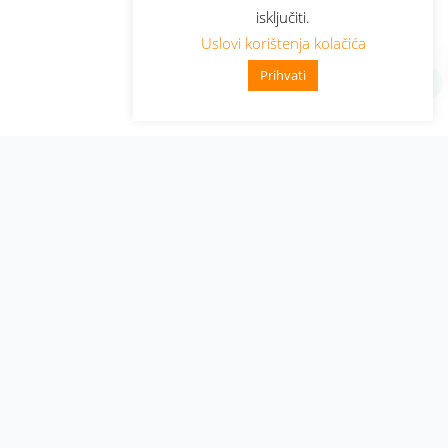
isključiti.
Uslovi korištenja kolačića
Prihvati
Administracija
Nabavke i pozivi
Karijera