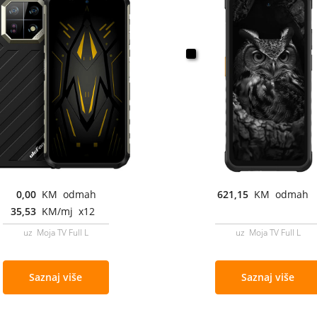
0,00
KM odmah
621,15
KM odmah
35,53
KM/mj x12
uz Moja TV Full L
uz Moja TV Full L
Saznaj više
Saznaj više