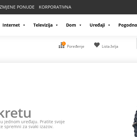
IZMJENE PONUDE
KORPORATIVNA
Internet
Televizija
Dom
Uređaji
Pogodno
0
Poređenje
Lista želja
kretu
e u jednom uređaju. Pratite svoje
te spremni za svaki izazov.