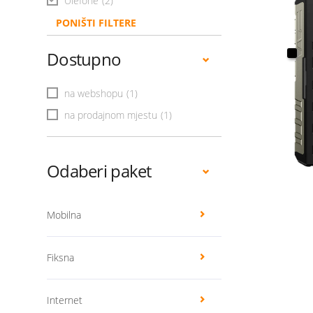
Ulefone
(2)
PONIŠTI FILTERE
Dostupno
na webshopu
(1)
na prodajnom mjestu
(1)
Odaberi paket
Mobilna
Fiksna
Internet