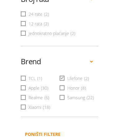
24 rate
(2)
12 rata
(2)
Jednokratno plaćanje
(2)
Brend
TCL
(1)
Ulefone
(2)
Apple
(30)
Honor
(8)
Realme
(6)
Samsung
(22)
Xiaomi
(18)
PONIŠTI FILTERE