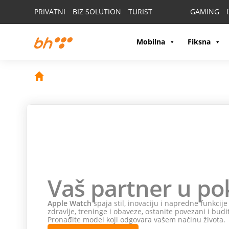
PRIVATNI
BIZ SOLUTION
TURIST
GAMING
Mobilna
Fiksna
Vaš partner u po
Apple Watch
spaja stil, inovaciju i napredne funkcij
zdravlje, treninge i obaveze, ostanite povezani i budi
Pronađite model koji odgovara vašem načinu života.