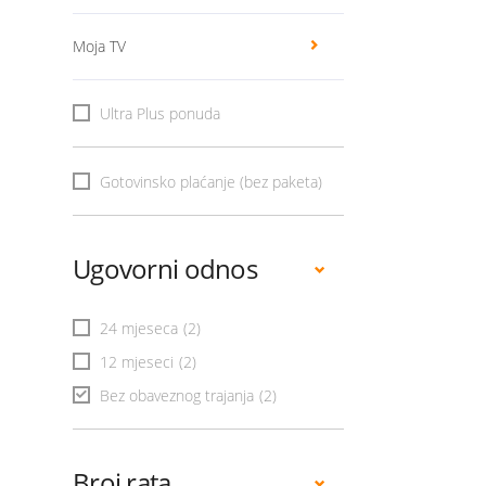
Moja TV
Ultra Plus ponuda
Gotovinsko plaćanje (bez paketa)
Ugovorni odnos
24 mjeseca
(2)
12 mjeseci
(2)
Bez obaveznog trajanja
(2)
Broj rata