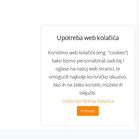
Program lojalnosti
Upotreba web kolačića
com
Bonus plus
sluga
Prijava za newsletter
Koristimo web kolačiće (eng. "cookies")
kako bismo personalizirali sadržaj i
oglase na našoj web stranici, te
elecom
omogućili najbolje korisničko iskustvo.
Ako ih ne želite koristiti, možete ih
isključiti.
Uslovi korištenja kolačića
Prihvati
👋 Zdravo, kako mogu pomoći?