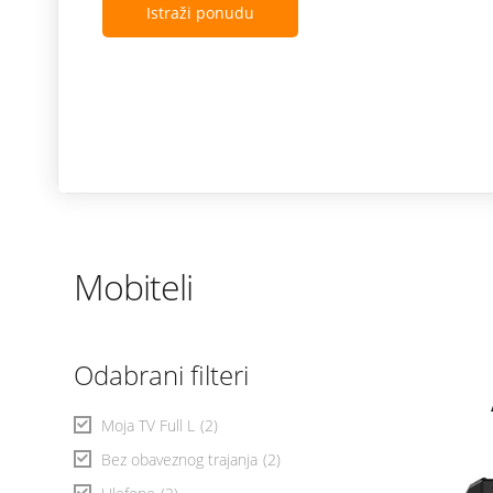
Istraži ponudu
Mobiteli
Odabrani filteri
Moja TV Full L
(2)
Bez obaveznog trajanja
(2)