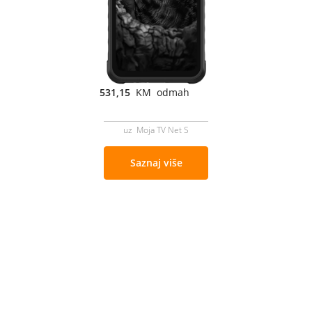
531,15
KM odmah
uz Moja TV Net S
Saznaj više