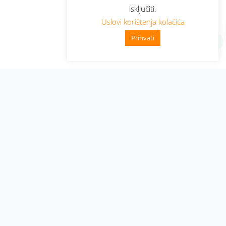
isključiti.
Uslovi korištenja kolačića
Prihvati
Administracija
Nabavke i pozivi
Karijera