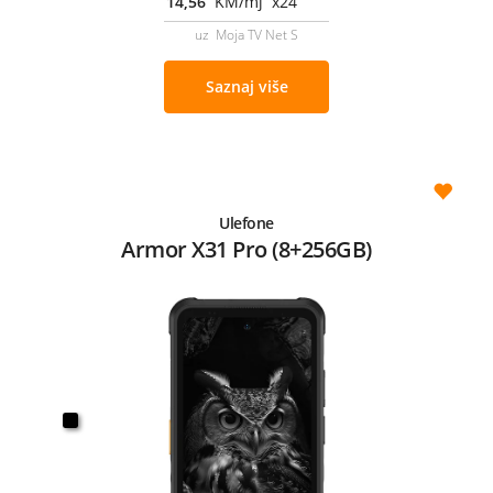
14,56
KM/mj x24
uz Moja TV Net S
Saznaj više
Ulefone
Armor X31 Pro (8+256GB)