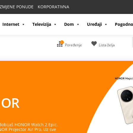
IZMJENE PONUDE
KORPORATIVNA
Internet
Televizija
Dom
Uređaji
Pogodno
0
Poređenje
Lista želja
OR
 dobijaš HONOR Watch 2 Epic.
R Projector Air Pro. Uz sve