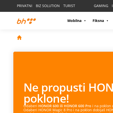
PRIVATNI
BIZ SOLUTION
TURIST
GAMING
Mobilna
Fiksna
Ne propusti
HON
poklone!
Odaberi
HONOR 600 ili HONOR 600 Pro
i na poklon
Odaberi HONOR Magic 8 Pro i na poklon dobijaš HONO