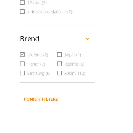
12 rata
(2)
Jednokratno plaćanje
(2)
Brend
Ulefone
(2)
Apple
(1)
Honor
(7)
Realme
(6)
Samsung
(6)
Xiaomi
(12)
PONIŠTI FILTERE
Administracija
B2B