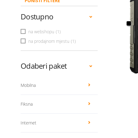
PONIŠTI FILTERE
Dostupno
na webshopu
(1)
na prodajnom mjestu
(1)
Odaberi paket
Mobilna
Fiksna
Internet