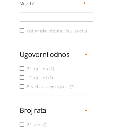
Moja TV
Gotovinsko plaćanje (bez paketa)
Ugovorni odnos
24 mjeseca
(2)
12 mjeseci
(2)
Bez obaveznog trajanja
(2)
Broj rata
24 rate
(2)