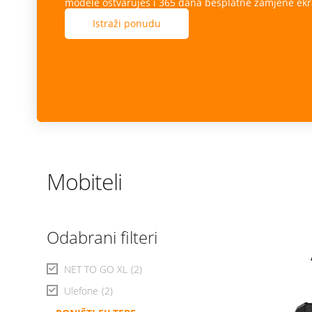
modele ostvaruješ i 365 dana besplatne zamjene ekr
Istraži ponudu
Mobiteli
Odabrani filteri
NET TO GO XL
(2)
Ulefone
(2)