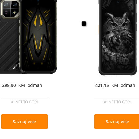
298,90
KM odmah
421,15
KM odmah
uz NET TO GO XL
uz NET TO GO XL
Saznaj više
Saznaj više