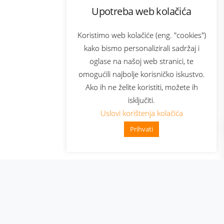
Upotreba web kolačića
com
Bonus plus
sluga
Prijava za newsletter
Koristimo web kolačiće (eng. "cookies")
kako bismo personalizirali sadržaj i
oglase na našoj web stranici, te
elecom
omogućili najbolje korisničko iskustvo.
Ako ih ne želite koristiti, možete ih
isključiti.
Uslovi korištenja kolačića
Prihvati
👋 Zdravo, kako mogu pomoći?