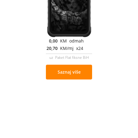
0,00
KM odmah
20,70
KM/mj x24
uz Paket Flat fiksne BiH
Saznaj više