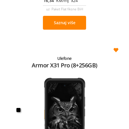
16,34
KM/mj x24
uz Paket Flat fiksne BiH
Saznaj više
Ulefone
Armor X31 Pro (8+256GB)