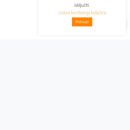
isključiti.
Uslovi korištenja kolačića
Prihvati
Administracija
Nabavke i pozivi
Karijera