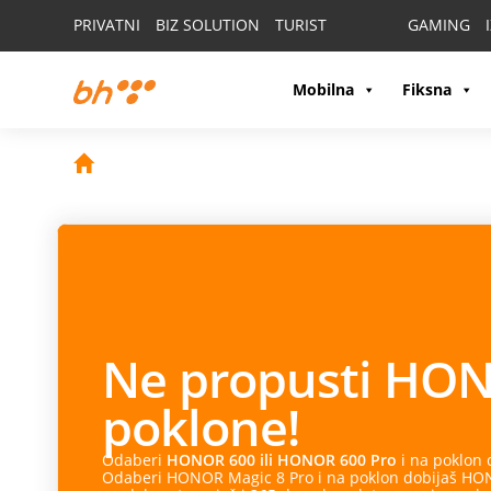
PRIVATNI
BIZ SOLUTION
TURIST
GAMING
Mobilna
Fiksna
Ne propusti
HON
poklone!
Odaberi
HONOR 600 ili HONOR 600 Pro
i na poklon
Odaberi HONOR Magic 8 Pro i na poklon dobijaš HONO