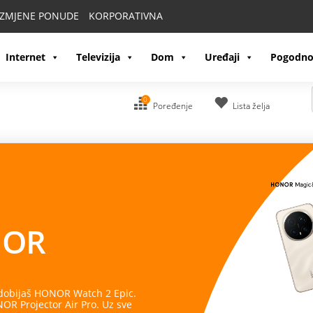
IZMJENE PONUDE
KORPORATIVNA
Internet
Televizija
Dom
Uređaji
Pogodno
0
Poređenje
Lista želja
OR
 dobijaš HONOR Watch 2 Epic.
R Projector Air Pro. Uz sve