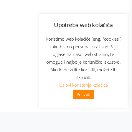
Program lojalnosti
Upotreba web kolačića
com
Bonus plus
sluga
Prijava za newsletter
Koristimo web kolačiće (eng. "cookies")
kako bismo personalizirali sadržaj i
oglase na našoj web stranici, te
elecom
omogućili najbolje korisničko iskustvo.
Ako ih ne želite koristiti, možete ih
isključiti.
Uslovi korištenja kolačića
Prihvati
👋 Zdravo, kako mogu pomoći?