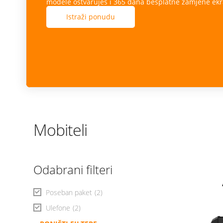
modele ostvaruješ i 365 dana besplatne zamjene ekr
Istraži ponudu
Mobiteli
Odabrani filteri
Poseban paket
(2)
Ulefone
(2)