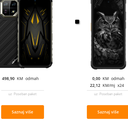
498,90
KM odmah
0,00
KM odmah
22,12
KM/mj x24
uz Poseban paket
uz Poseban paket
Saznaj više
Saznaj više