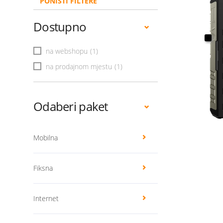
PONIŠTI FILTERE
Dostupno
na webshopu
(1)
na prodajnom mjestu
(1)
Odaberi paket
Mobilna
Fiksna
Internet