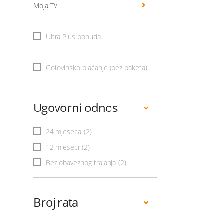
Moja TV
Ultra Plus ponuda
Gotovinsko plaćanje (bez paketa)
Ugovorni odnos
24 mjeseca
(2)
12 mjeseci
(2)
Bez obaveznog trajanja
(2)
Broj rata