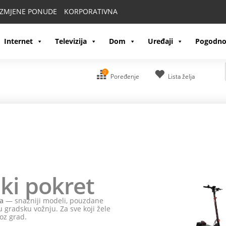
IZMJENE PONUDE
KORPORATIVNA
Internet
Televizija
Dom
Uređaji
Pogodno
0
Poređenje
Lista želja
ki pokret
a
— snažniji modeli, pouzdane
 gradsku vožnju. Za sve koji žele
oz grad.