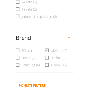
24 rate
(2)
12 rata
(2)
Jednokratno plaćanje
(2)
Brend
TCL
(1)
Ulefone
(2)
Honor
(7)
Realme
(6)
Samsung
(6)
Xiaomi
(12)
PONIŠTI FILTERE