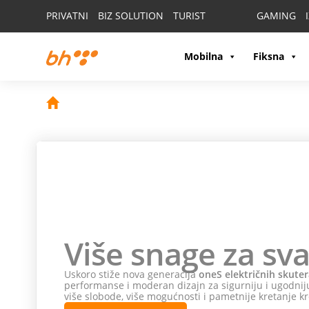
PRIVATNI
BIZ SOLUTION
TURIST
GAMING
Mobilna
Fiksna
Više snage za sva
Uskoro stiže nova generacija
oneS električnih skuter
performanse i moderan dizajn za sigurniju i ugodniju
više slobode, više mogućnosti i pametnije kretanje kr