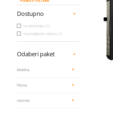
PONIŠTI FILTERE
Dostupno
na webshopu
(1)
na prodajnom mjestu
(1)
Odaberi paket
Mobilna
Fiksna
Internet