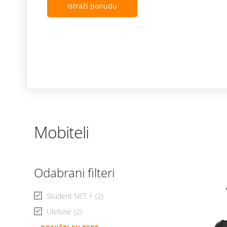
Istraži ponudu
Mobiteli
Odabrani filteri
Student NET +
(2)
Ulefone
(2)