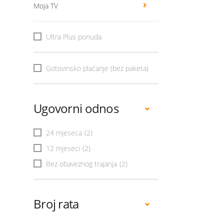
Moja TV
Ultra Plus ponuda
Gotovinsko plaćanje (bez paketa)
Ugovorni odnos
24 mjeseca
(2)
12 mjeseci
(2)
Bez obaveznog trajanja
(2)
Broj rata