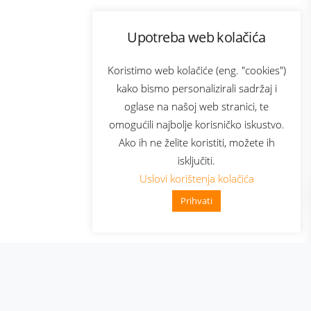
Program lojalnosti
Upotreba web kolačića
com
Bonus plus
sluga
Prijava za newsletter
Koristimo web kolačiće (eng. "cookies")
kako bismo personalizirali sadržaj i
oglase na našoj web stranici, te
elecom
omogućili najbolje korisničko iskustvo.
Ako ih ne želite koristiti, možete ih
isključiti.
Uslovi korištenja kolačića
Prihvati
👋 Zdravo, kako mogu pomoći?