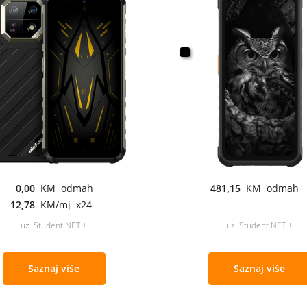
0,00
KM odmah
481,15
KM odmah
12,78
KM/mj x24
uz Student NET +
uz Student NET +
Saznaj više
Saznaj više