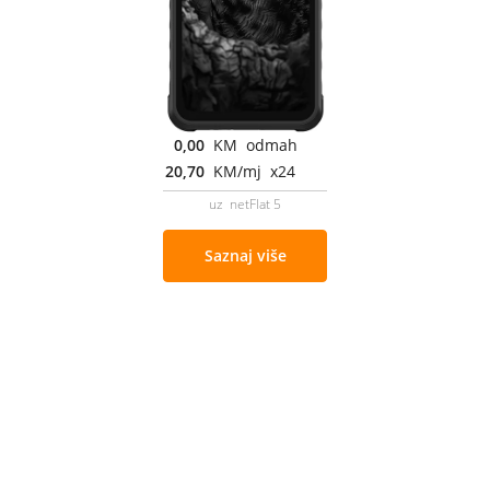
0,00
KM odmah
20,70
KM/mj x24
uz netFlat 5
Saznaj više