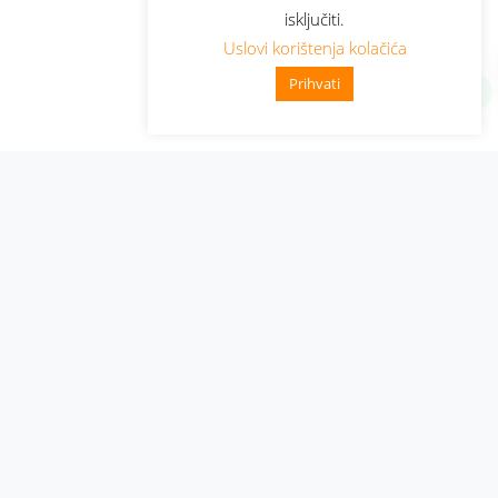
isključiti.
Uslovi korištenja kolačića
Prihvati
Administracija
Nabavke i pozivi
Karijera