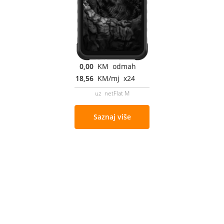
0,00
KM odmah
18,56
KM/mj x24
uz netFlat M
Saznaj više