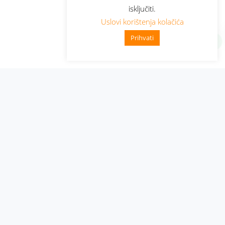
isključiti.
Uslovi korištenja kolačića
Prihvati
Administracija
Nabavke i pozivi
Karijera