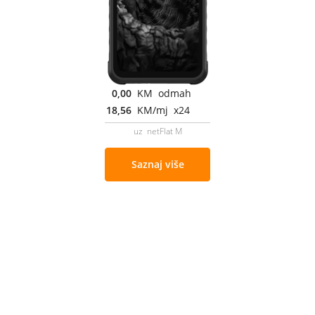
0,00
KM odmah
18,56
KM/mj x24
uz netFlat M
Saznaj više