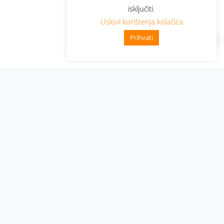
isključiti.
Uslovi korištenja kolačića
Prihvati
Administracija
Nabavke i pozivi
Karijera