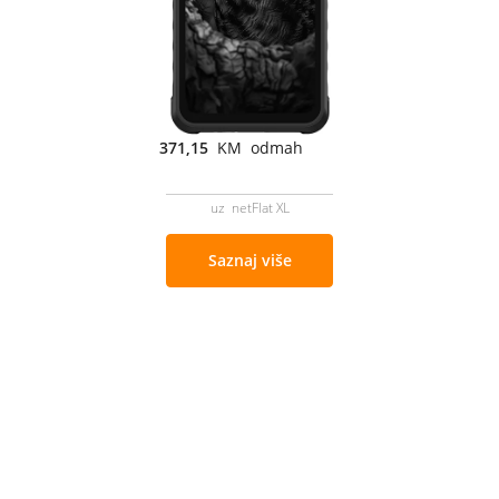
371,15
KM odmah
uz netFlat XL
Saznaj više