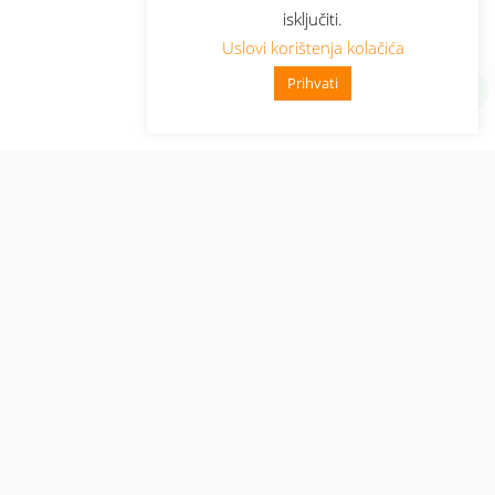
isključiti.
Uslovi korištenja kolačića
Prihvati
Administracija
Nabavke i pozivi
Karijera