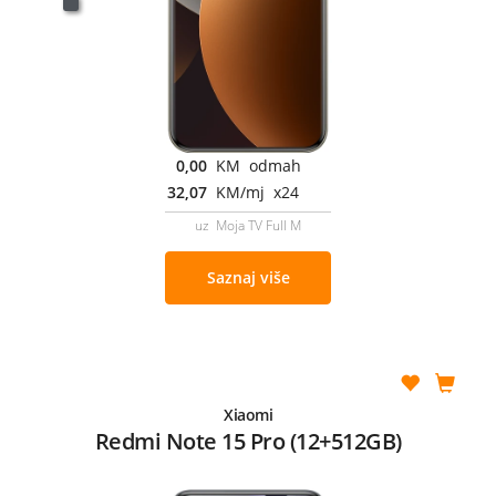
0,00
KM odmah
32,07
KM/mj x24
uz Moja TV Full M
Saznaj više
Xiaomi
Redmi Note 15 Pro (12+512GB)