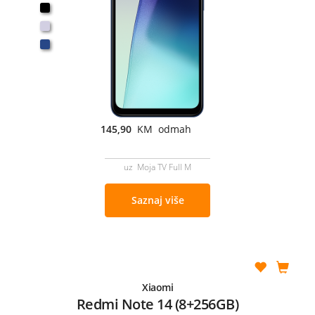
145,90
KM odmah
uz Moja TV Full M
Saznaj više
Xiaomi
Redmi Note 14 (8+256GB)