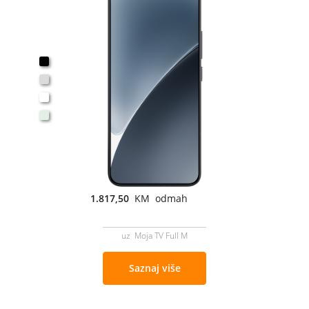
1.817,50
KM odmah
uz Moja TV Full M
Saznaj više