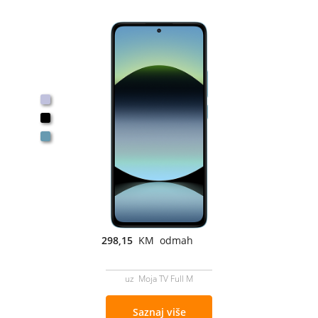
298,15
KM odmah
uz Moja TV Full M
Saznaj više