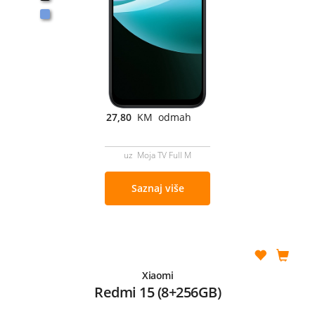
27,80
KM odmah
uz Moja TV Full M
Saznaj više
Xiaomi
Redmi 15 (8+256GB)