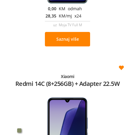
0,00
KM odmah
28,35
KM/mj x24
uz Moja TV Full M
Saznaj više
Xiaomi
Redmi 14C (8+256GB) + Adapter 22.5W