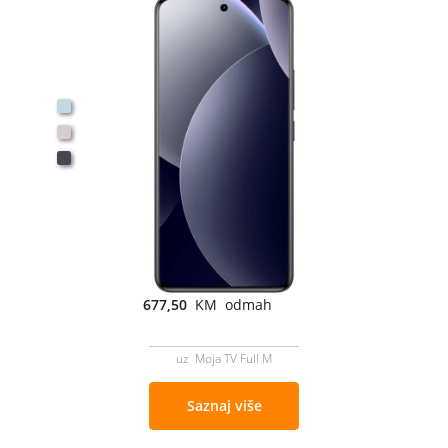
677,50
KM odmah
uz Moja TV Full M
Saznaj više