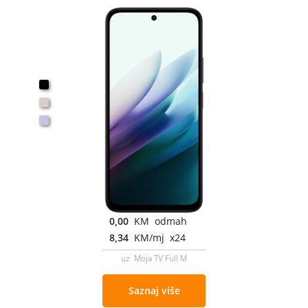
0,00
KM odmah
8,34
KM/mj x24
uz Moja TV Full M
Saznaj više