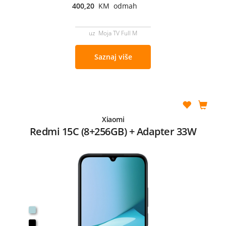
400,20
KM odmah
uz Moja TV Full M
Saznaj više
Xiaomi
Redmi 15C (8+256GB) + Adapter 33W