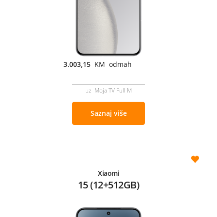
3.003,15
KM odmah
uz Moja TV Full M
Saznaj više
Xiaomi
15 (12+512GB)