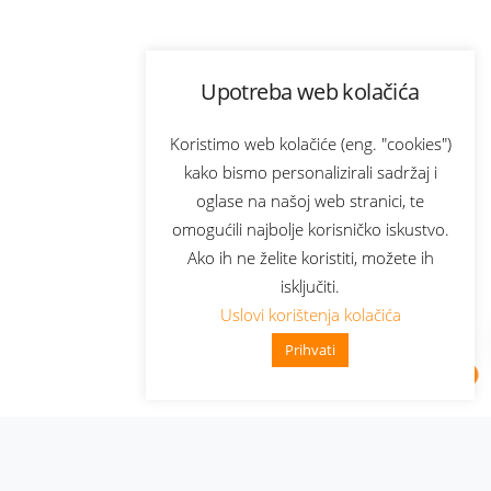
Upotreba web kolačića
Koristimo web kolačiće (eng. "cookies")
kako bismo personalizirali sadržaj i
oglase na našoj web stranici, te
omogućili najbolje korisničko iskustvo.
Ako ih ne želite koristiti, možete ih
isključiti.
Uslovi korištenja kolačića
Prihvati