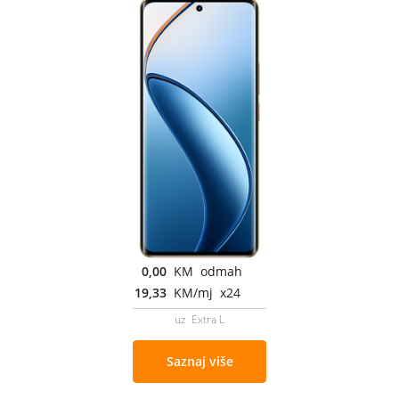
0,00
KM odmah
19,33
KM/mj x24
uz Extra L
Saznaj više