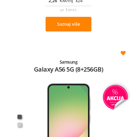
2,26
KM/mj x24
uz Extra L
Saznaj više
Samsung
Galaxy A56 5G (8+256GB)