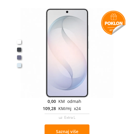
0,00
KM odmah
109,28
KM/mj x24
uz Extra L
Saznaj više