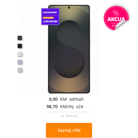
0,00
KM odmah
98,70
KM/mj x24
uz Extra L
Saznaj više