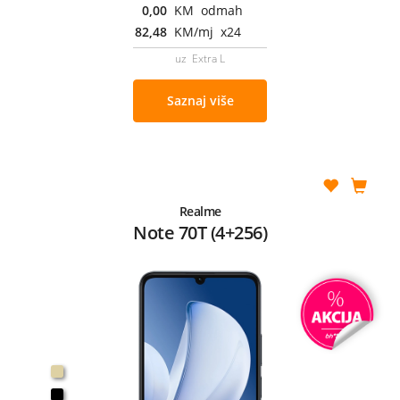
0,00
KM odmah
82,48
KM/mj x24
uz Extra L
Saznaj više
Realme
Note 70T (4+256)