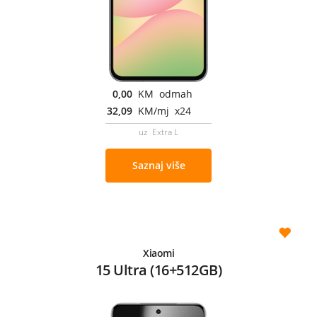
0,00
KM odmah
32,09
KM/mj x24
uz Extra L
Saznaj više
Xiaomi
15 Ultra (16+512GB)