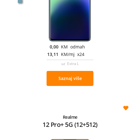
0,00
KM odmah
13,11
KM/mj x24
uz Extra L
Saznaj više
Realme
12 Pro+ 5G (12+512)