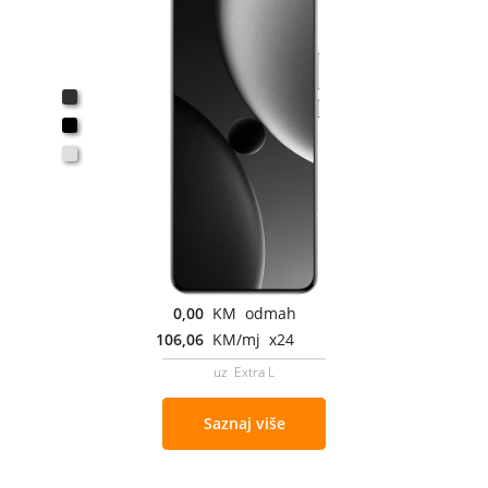
0,00
KM odmah
106,06
KM/mj x24
uz Extra L
Saznaj više