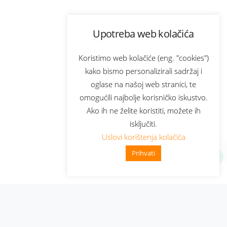
Upotreba web kolačića
Koristimo web kolačiće (eng. "cookies")
kako bismo personalizirali sadržaj i
oglase na našoj web stranici, te
omogućili najbolje korisničko iskustvo.
Ako ih ne želite koristiti, možete ih
isključiti.
Uslovi korištenja kolačića
Prihvati