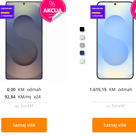
0,00
KM odmah
1.615,15
KM odmah
92,84
KM/mj x24
uz Extra M
uz Extra M
Saznaj više
Saznaj više