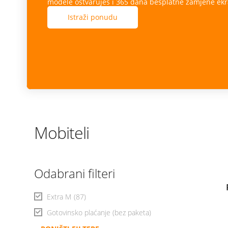
modele ostvaruješ i 365 dana besplatne zamjene ekr
Istraži ponudu
Mobiteli
Odabrani filteri
Extra M
(87)
Gotovinsko plaćanje (bez paketa)