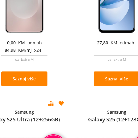
0,00
KM odmah
27,80
KM odmah
84,98
KM/mj x24
uz Extra M
uz Extra M
Saznaj više
Saznaj više
Samsung
Samsung
xy S25 Ultra (12+256GB)
Galaxy S25 (12+128