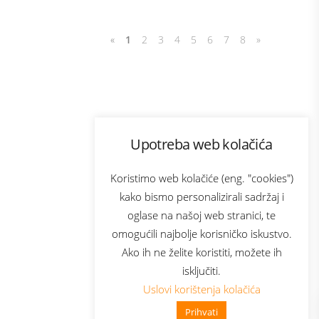
«
1
2
3
4
5
6
7
8
»
Program lojalnosti
Upotreba web kolačića
com
Bonus plus
sluga
Prijava za newsletter
Koristimo web kolačiće (eng. "cookies")
kako bismo personalizirali sadržaj i
oglase na našoj web stranici, te
elecom
omogućili najbolje korisničko iskustvo.
Ako ih ne želite koristiti, možete ih
isključiti.
Uslovi korištenja kolačića
Prihvati
👋 Zdravo, kako mogu pomoći?