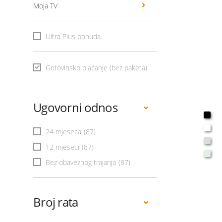
Moja TV
Ultra Plus ponuda
Gotovinsko plaćanje (bez paketa)
Ugovorni odnos
24 mjeseca
(87)
12 mjeseci
(87)
Bez obaveznog trajanja
(87)
Broj rata