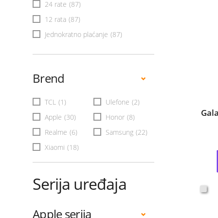
24 rate
(87)
12 rata
(87)
Jednokratno plaćanje
(87)
Brend
TCL
(1)
Ulefone
(2)
Gal
Apple
(30)
Honor
(8)
Realme
(6)
Samsung
(22)
Xiaomi
(18)
Serija uređaja
Apple serija