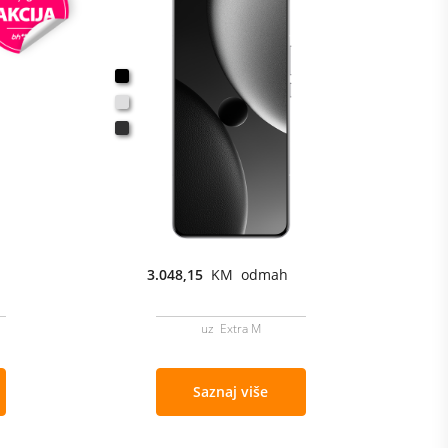
3.048,15
KM odmah
uz Extra M
Saznaj više