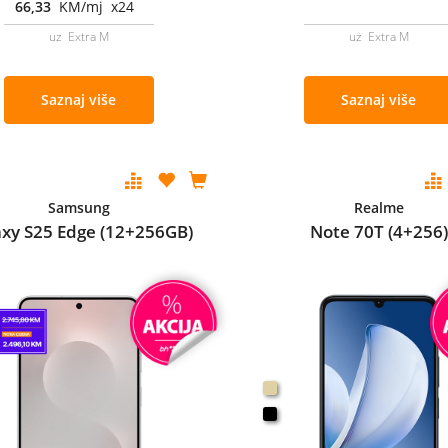
66,33
KM/mj x24
uz Extra M
uz Extra M
Saznaj više
Saznaj više
Samsung
Realme
axy S25 Edge (12+256GB)
Note 70T (4+256)