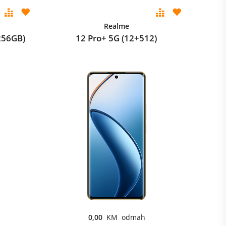
Realme
256GB)
12 Pro+ 5G (12+512)
0,00
KM odmah