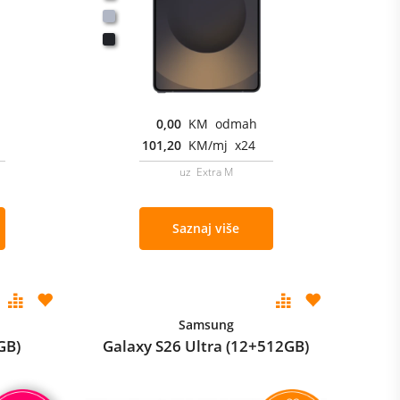
0,00
KM odmah
101,20
KM/mj x24
uz Extra M
Saznaj više
Samsung
GB)
Galaxy S26 Ultra (12+512GB)