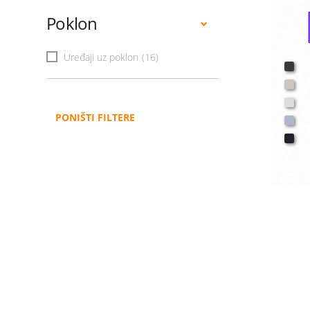
Poklon
Uređaji uz poklon
(16)
PONIŠTI FILTERE