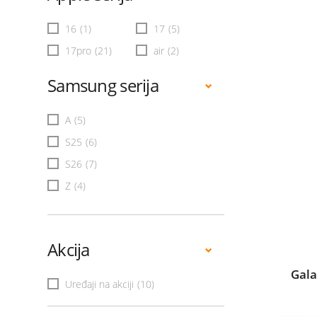
16
(1)
17
(5)
17pro
(21)
air
(2)
Samsung serija
A
(5)
S25
(6)
S26
(7)
Z
(4)
Akcija
Gala
Uređaji na akciji
(10)