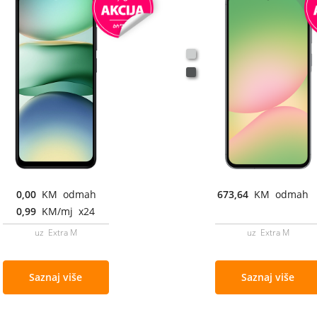
0,00
KM odmah
673,64
KM odmah
0,99
KM/mj x24
uz Extra M
uz Extra M
Saznaj više
Saznaj više