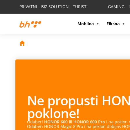
PRIVATNI
BIZ SOLUTION
TURIST
GAMING
Mobilna
Fiksna
Ne propusti
HON
poklone!
Odaberi
HONOR 600 ili HONOR 600 Pro
i na poklon
Odaberi HONOR Magic 8 Pro i na poklon dobijaš HONO