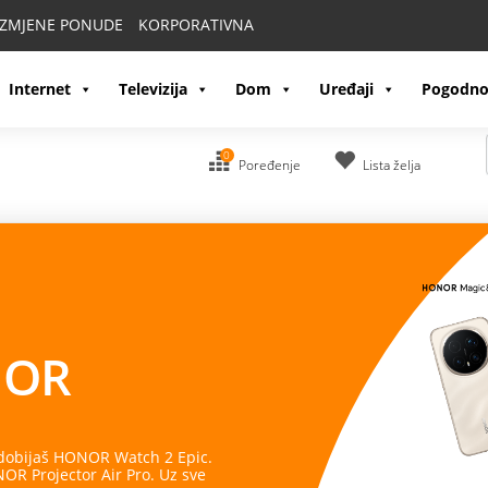
IZMJENE PONUDE
KORPORATIVNA
Internet
Televizija
Dom
Uređaji
Pogodno
0
Poređenje
Lista želja
OR
 dobijaš HONOR Watch 2 Epic.
R Projector Air Pro. Uz sve