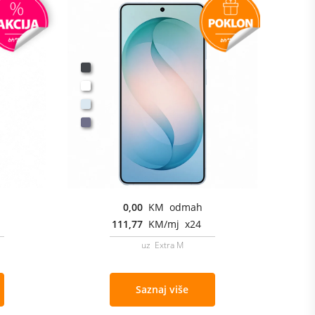
0,00
KM odmah
111,77
KM/mj x24
uz Extra M
Saznaj više