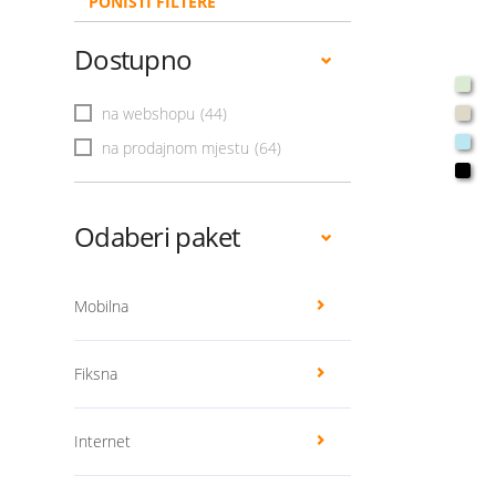
PONIŠTI FILTERE
Dostupno
na webshopu
(44)
na prodajnom mjestu
(64)
Odaberi paket
Mobilna
Fiksna
Internet