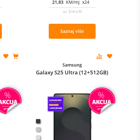
21,83
KM/mj x24
uz Extra M
Saznaj više
Samsung
Galaxy S25 Ultra (12+512GB)