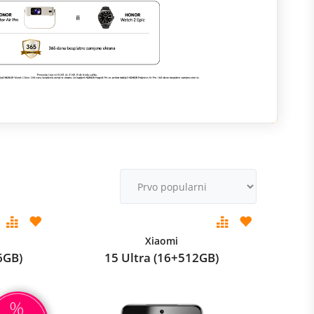
M
v
Xiaomi
6GB)
15 Ultra (16+512GB)