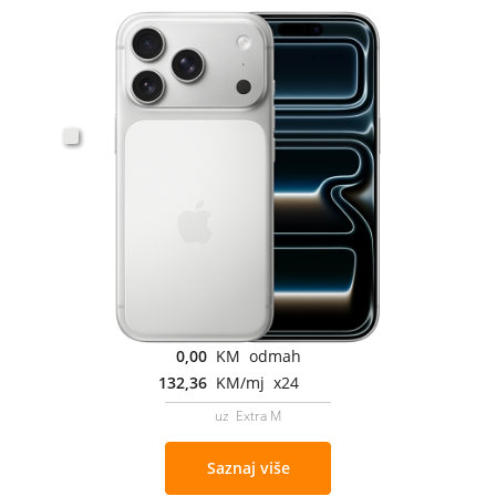
0,00
KM odmah
132,36
KM/mj x24
uz Extra M
Saznaj više