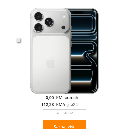
0,00
KM odmah
112,28
KM/mj x24
uz Extra M
Saznaj više