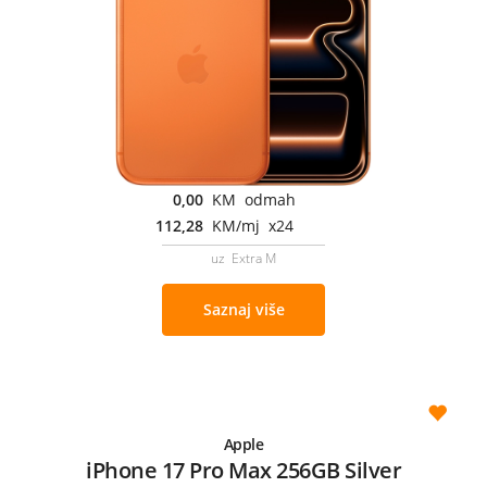
0,00
KM odmah
112,28
KM/mj x24
uz Extra M
Saznaj više
Apple
iPhone 17 Pro Max 256GB Silver