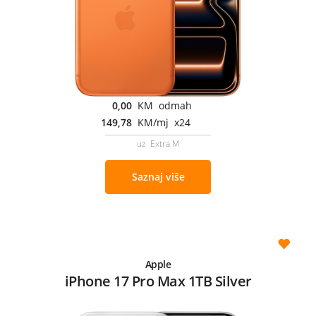
0,00
KM odmah
149,78
KM/mj x24
uz Extra M
Saznaj više
Apple
iPhone 17 Pro Max 1TB Silver