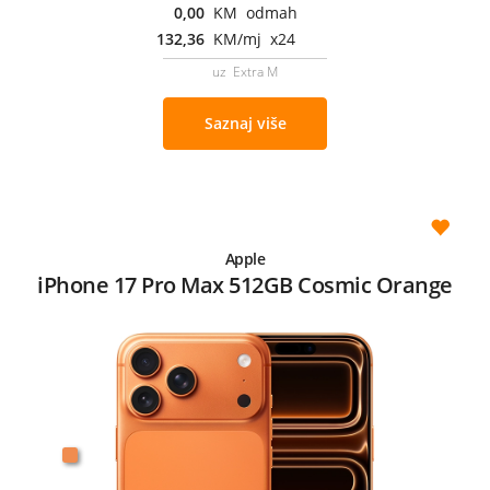
0,00
KM odmah
132,36
KM/mj x24
uz Extra M
Saznaj više
Apple
iPhone 17 Pro Max 512GB Cosmic Orange