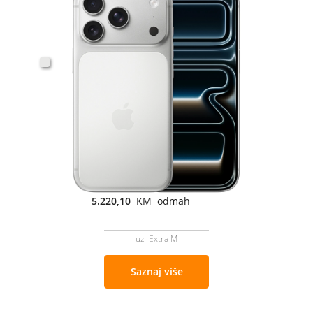
5.220,10
KM odmah
uz Extra M
Saznaj više