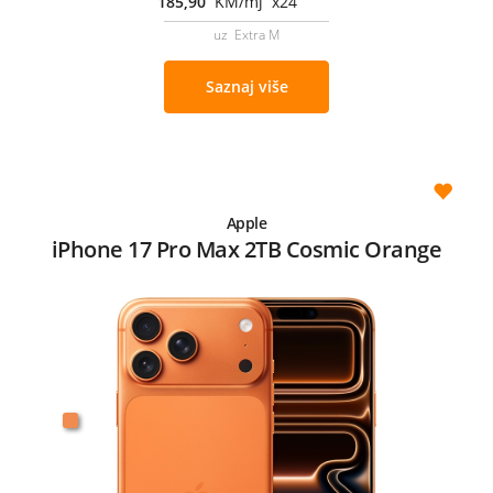
185,90
KM/mj x24
uz Extra M
Saznaj više
Apple
iPhone 17 Pro Max 2TB Cosmic Orange