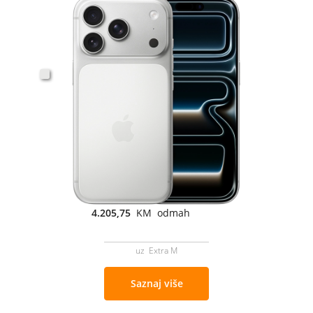
4.205,75
KM odmah
uz Extra M
Saznaj više