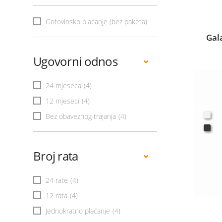
Gotovinsko plaćanje (bez paketa)
Gal
Ugovorni odnos
24 mjeseca
(4)
12 mjeseci
(4)
Bez obaveznog trajanja
(4)
Broj rata
24 rate
(4)
12 rata
(4)
Jednokratno plaćanje
(4)