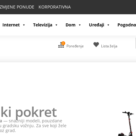
IZMJENE PONUDE
KORPORATIVNA
Internet
Televizija
Dom
Uređaji
Pogodno
0
Poređenje
Lista želja
ki pokret
a
— snažniji modeli, pouzdane
 gradsku vožnju. Za sve koji žele
oz grad.