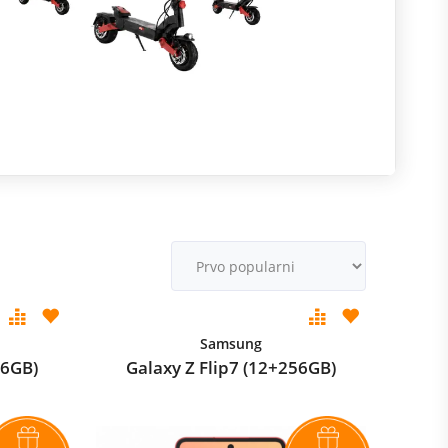
R
m
M
v
Samsung
56GB)
Galaxy Z Flip7 (12+256GB)