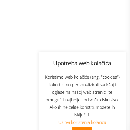
Program lojalnosti
Upotreba web kolačića
com
Bonus plus
sluga
Prijava za newsletter
Koristimo web kolačiće (eng. "cookies")
kako bismo personalizirali sadržaj i
oglase na našoj web stranici, te
elecom
omogućili najbolje korisničko iskustvo.
Ako ih ne želite koristiti, možete ih
isključiti.
Uslovi korištenja kolačića