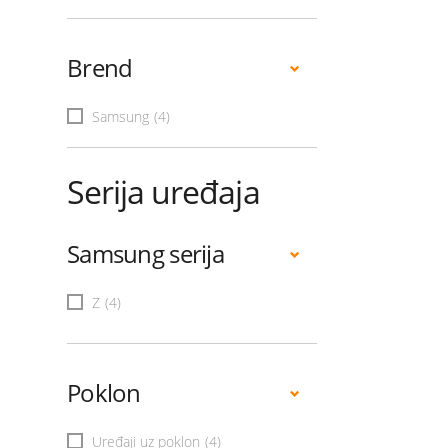
Brend
Samsung
(4)
Serija uređaja
Samsung serija
Z
(4)
Poklon
Uređaji uz poklon
(4)