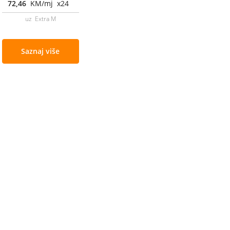
72,46
KM/mj x24
uz Extra M
Saznaj više