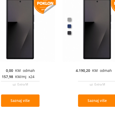
0,00
KM odmah
4.190,20
KM odmah
157,98
KM/mj x24
uz Extra M
uz Extra M
Saznaj više
Saznaj više