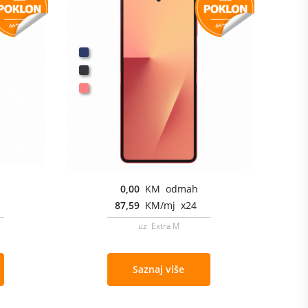
0,00
KM odmah
87,59
KM/mj x24
uz Extra M
Saznaj više