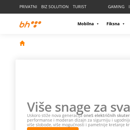
PRIVATNI
BIZ SOLUTION
TURIST
GAMING
Mobilna
Fiksna
Više snage za sva
Uskoro stiže nova generacija
oneS električnih skuter
performanse i moderan dizajn za sigurniju i ugodniju
više slobode, više mogućnosti i pametnije kretanje kr