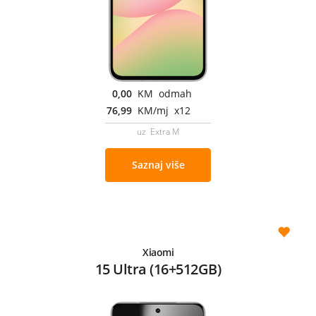
0,00
KM odmah
76,99
KM/mj x12
uz Extra M
Saznaj više
Xiaomi
15 Ultra (16+512GB)