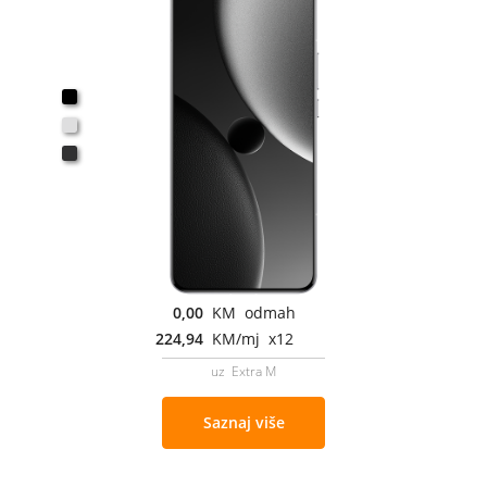
0,00
KM odmah
224,94
KM/mj x12
uz Extra M
Saznaj više