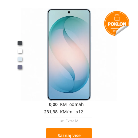
0,00
KM odmah
231,38
KM/mj x12
uz Extra M
Saznaj više