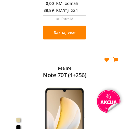
0,00
KM odmah
88,89
KM/mj x24
uz Extra M
Saznaj više
Realme
Note 70T (4+256)