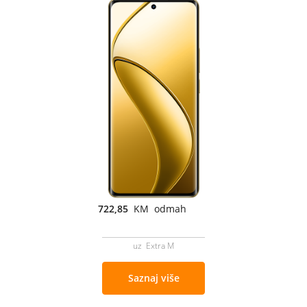
722,85
KM odmah
uz Extra M
Saznaj više