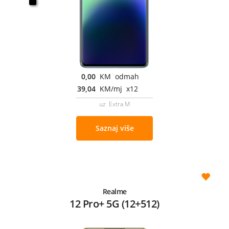
0,00
KM odmah
39,04
KM/mj x12
uz Extra M
Saznaj više
Realme
12 Pro+ 5G (12+512)