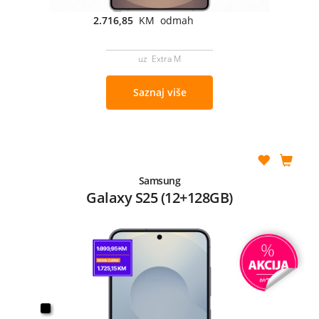
2.716,85
KM odmah
uz Extra M
Saznaj više
Samsung
Galaxy S25 (12+128GB)