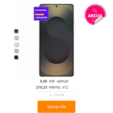
0,00
KM odmah
210,23
KM/mj x12
uz Extra M
Saznaj više