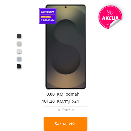
0,00
KM odmah
101,20
KM/mj x24
uz Extra M
Saznaj više