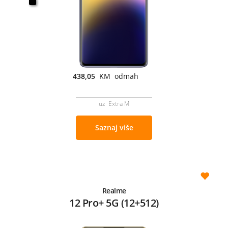
438,05
KM odmah
uz Extra M
Saznaj više
Realme
12 Pro+ 5G (12+512)