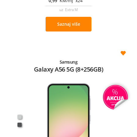
0,99
KM/mj x24
uz Extra M
Saznaj više
Samsung
Galaxy A56 5G (8+256GB)