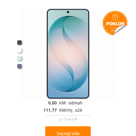
0,00
KM odmah
111,77
KM/mj x24
uz Extra M
Saznaj više