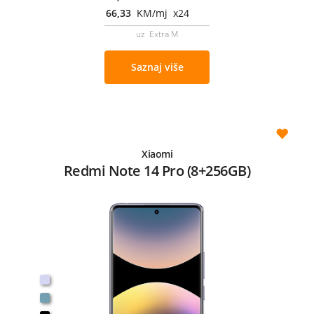
66,33
KM/mj x24
uz Extra M
Saznaj više
Xiaomi
Redmi Note 14 Pro (8+256GB)