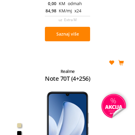
0,00
KM odmah
84,98
KM/mj x24
uz Extra M
Saznaj više
Realme
Note 70T (4+256)