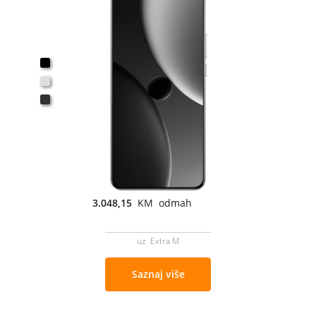
3.048,15
KM odmah
uz Extra M
Saznaj više