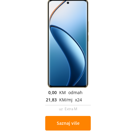
0,00
KM odmah
21,83
KM/mj x24
uz Extra M
Saznaj više