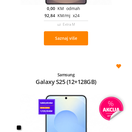
0,00
KM odmah
92,84
KM/mj x24
uz Extra M
Saznaj više
Samsung
Galaxy S25 (12+128GB)