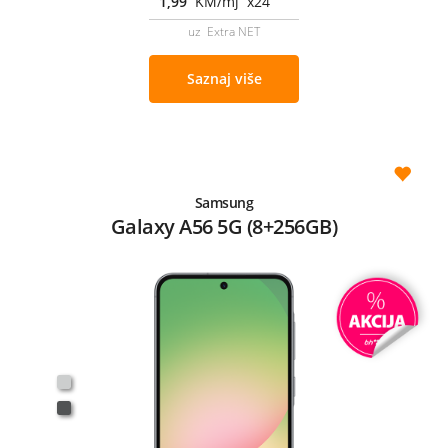
1,99
KM/mj x24
uz Extra NET
Saznaj više
Samsung
Galaxy A56 5G (8+256GB)