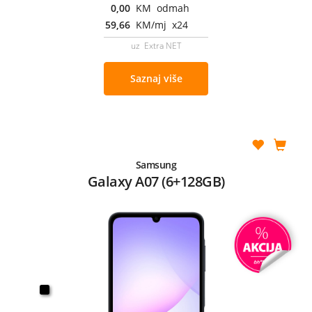
0,00
KM odmah
59,66
KM/mj x24
uz Extra NET
Saznaj više
Samsung
Galaxy A07 (6+128GB)