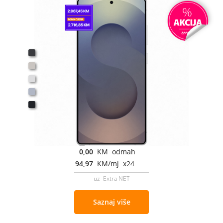
0,00
KM odmah
94,97
KM/mj x24
uz Extra NET
Saznaj više