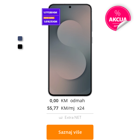
0,00
KM odmah
55,77
KM/mj x24
uz Extra NET
Saznaj više