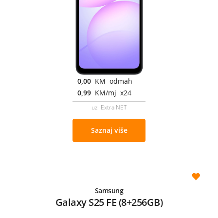
0,00
KM odmah
0,99
KM/mj x24
uz Extra NET
Saznaj više
Samsung
Galaxy S25 FE (8+256GB)