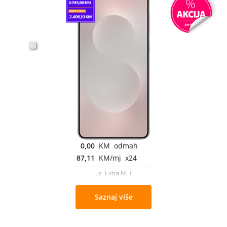
0,00
KM odmah
87,11
KM/mj x24
uz Extra NET
Saznaj više