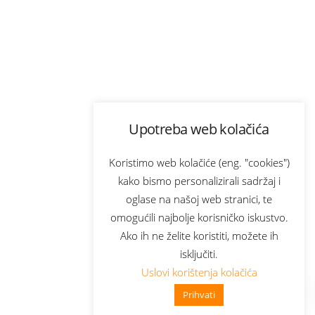
Upotreba web kolačića
Koristimo web kolačiće (eng. "cookies")
kako bismo personalizirali sadržaj i
oglase na našoj web stranici, te
omogućili najbolje korisničko iskustvo.
Ako ih ne želite koristiti, možete ih
isključiti.
Uslovi korištenja kolačića
Prihvati