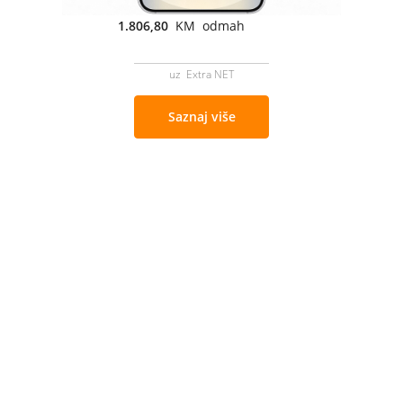
1.806,80
KM odmah
uz Extra NET
Saznaj više