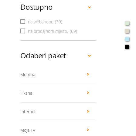
Dostupno
na webshopu
(39)
na prodajnom mjestu
(69)
Odaberi paket
Mobilna
Fiksna
Internet
Moja TV