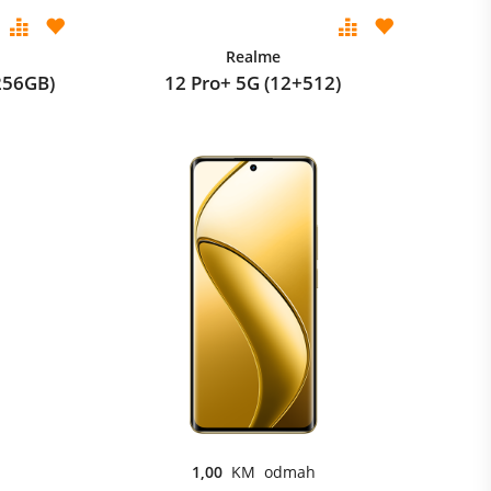
Realme
256GB)
12 Pro+ 5G (12+512)
1,00
KM odmah