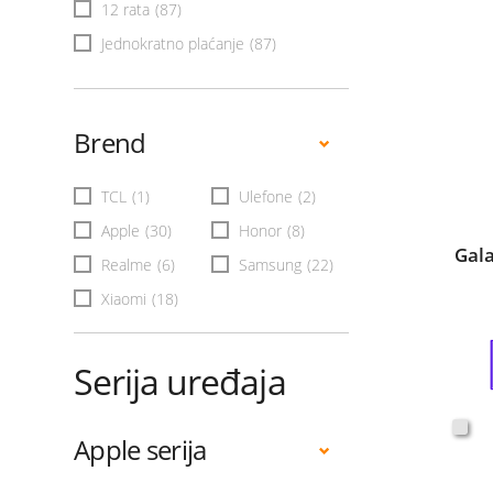
12 rata
(87)
Jednokratno plaćanje
(87)
Brend
TCL
(1)
Ulefone
(2)
Apple
(30)
Honor
(8)
Gal
Realme
(6)
Samsung
(22)
Xiaomi
(18)
Serija uređaja
Apple serija