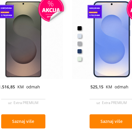
1.516,85
KM odmah
525,15
KM odmah
uz Extra PREMIUM
uz Extra PREMIUM
Saznaj više
Saznaj više