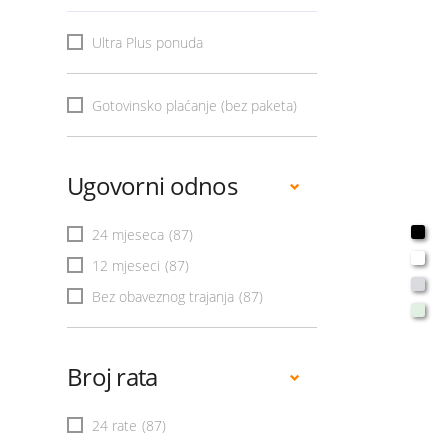
Ultra Plus ponuda
Gotovinsko plaćanje (bez paketa)
Ugovorni odnos
24 mjeseca
(87)
12 mjeseci
(87)
Bez obaveznog trajanja
(87)
Broj rata
24 rate
(87)