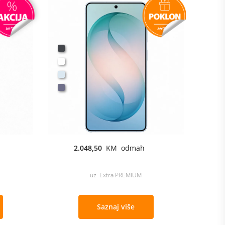
2.048,50
KM odmah
uz Extra PREMIUM
Saznaj više