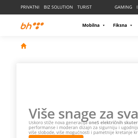
PRIVATNI
BIZ SOLUTION
TURIST
GAMING
Mobilna
Fiksna
Više snage za sva
Uskoro stiže nova generacija
oneS električnih skuter
performanse i moderan dizajn za sigurniju i ugodniju
više slobode, više mogućnosti i pametnije kretanje kr