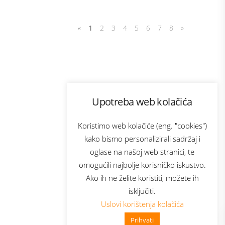
«
1
2
3
4
5
6
7
8
»
Program lojalnosti
Upotreba web kolačića
com
Bonus plus
sluga
Prijava za newsletter
Koristimo web kolačiće (eng. "cookies")
kako bismo personalizirali sadržaj i
oglase na našoj web stranici, te
elecom
omogućili najbolje korisničko iskustvo.
Ako ih ne želite koristiti, možete ih
isključiti.
Uslovi korištenja kolačića
Prihvati
👋 Zdravo, kako mogu pomoći?