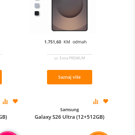
1.751,60
KM odmah
uz Extra PREMIUM
Saznaj više
Samsung
GB)
Galaxy S26 Ultra (12+512GB)