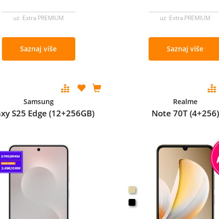
uz Extra PREMIUM
uz Extra PREMIUM
Saznaj više
Saznaj više
Samsung
Realme
axy S25 Edge (12+256GB)
Note 70T (4+256)