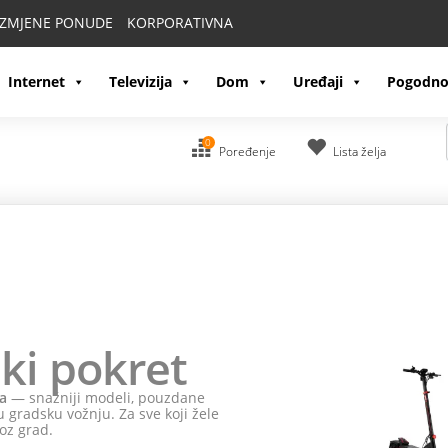
IZMJENE PONUDE
KORPORATIVNA
Internet
Televizija
Dom
Uređaji
Pogodno
0
Poređenje
Lista želja
ki pokret
a
— snažniji modeli, pouzdane
 gradsku vožnju. Za sve koji žele
oz grad.