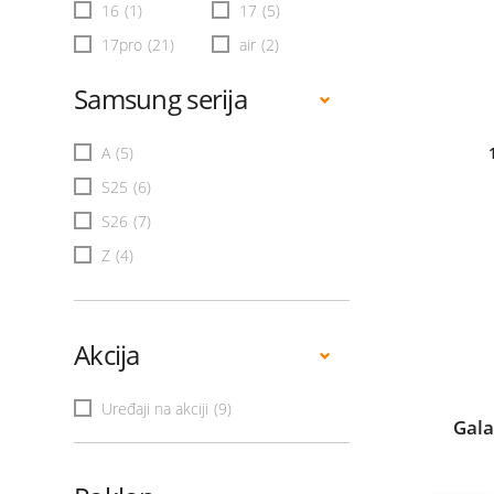
16
(1)
17
(5)
17pro
(21)
air
(2)
Samsung serija
A
(5)
S25
(6)
S26
(7)
Z
(4)
Akcija
Uređaji na akciji
(9)
Gala