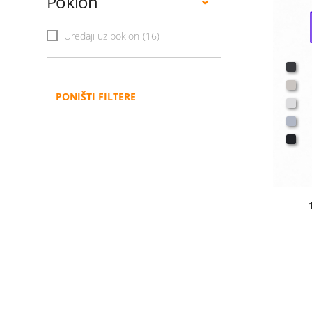
Poklon
Uređaji uz poklon
(16)
PONIŠTI FILTERE