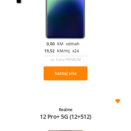
0,00
KM odmah
19,52
KM/mj x24
uz Extra PREMIUM
Saznaj više
Realme
12 Pro+ 5G (12+512)