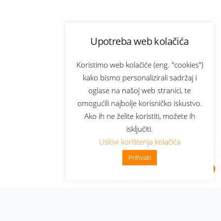
Upotreba web kolačića
Koristimo web kolačiće (eng. "cookies")
kako bismo personalizirali sadržaj i
oglase na našoj web stranici, te
omogućili najbolje korisničko iskustvo.
Ako ih ne želite koristiti, možete ih
isključiti.
Uslovi korištenja kolačića
Prihvati