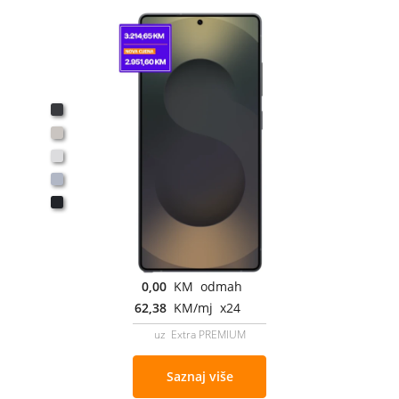
0,00
KM odmah
62,38
KM/mj x24
uz Extra PREMIUM
Saznaj više