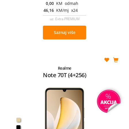
0,00
KM odmah
46,16
KM/mj x24
uz Extra PREMIUM
Saznaj više
Realme
Note 70T (4+256)