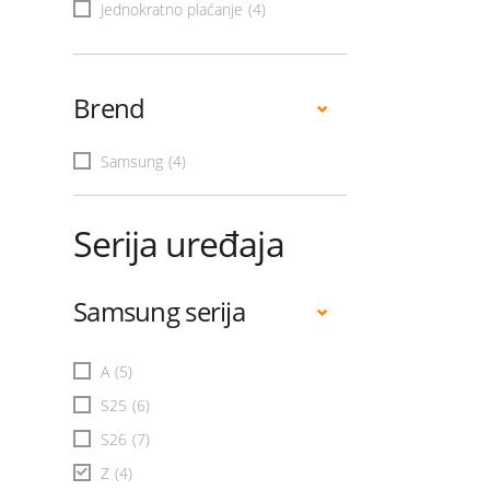
Jednokratno plaćanje
(4)
Brend
Samsung
(4)
Serija uređaja
Samsung serija
A
(5)
S25
(6)
S26
(7)
Z
(4)