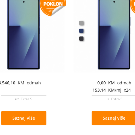
4.546,10
KM odmah
0,00
KM odmah
153,14
KM/mj x24
uz Extra S
uz Extra S
Saznaj više
Saznaj više