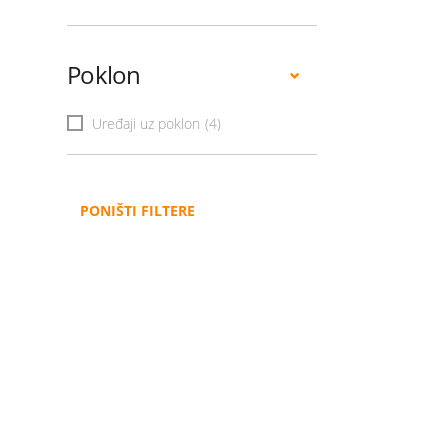
Poklon
Uređaji uz poklon
(4)
PONIŠTI FILTERE
Administracija
B2B
Nabavke i pozivi
Veleprodaja
Karijera
Partneri
Pristup informacijama
Sponzorstva