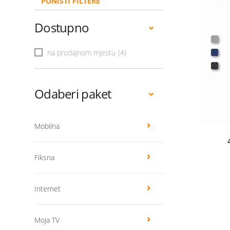
PONIŠTI FILTERE
Dostupno
na prodajnom mjestu
(4)
Odaberi paket
Mobilna
Fiksna
Internet
Moja TV