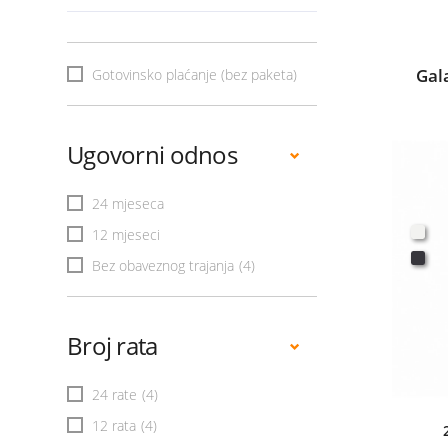
Gal
Gotovinsko plaćanje (bez paketa)
Ugovorni odnos
24 mjeseca
12 mjeseci
Bez obaveznog trajanja
(4)
Broj rata
24 rate
(4)
12 rata
(4)