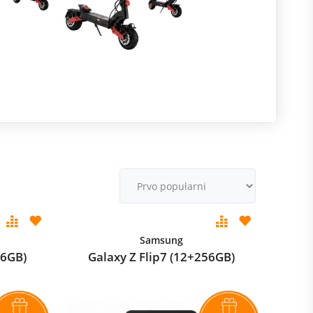
R
m
M
v
Samsung
56GB)
Galaxy Z Flip7 (12+256GB)