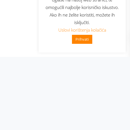
elecom
omogućili najbolje korisničko iskustvo.
Ako ih ne želite koristiti, možete ih
isključiti.
Uslovi korištenja kolačića
Prihvati
👋 Zdravo, kako mogu pomoći?