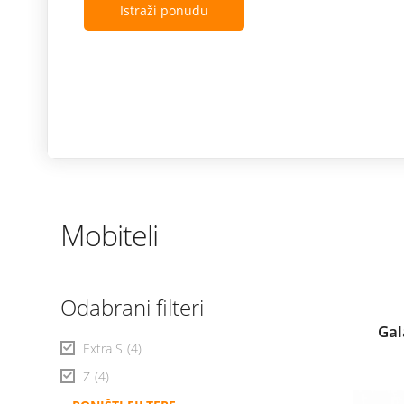
Istraži ponudu
Mobiteli
Odabrani filteri
Gal
Extra S
(4)
Z
(4)