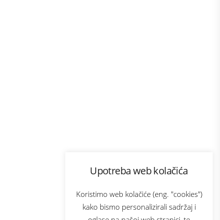
Program lojalnosti
Upotreba web kolačića
com
Bonus plus
sluga
Prijava za newsletter
Koristimo web kolačiće (eng. "cookies")
kako bismo personalizirali sadržaj i
oglase na našoj web stranici, te