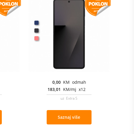
0,00
KM odmah
183,01
KM/mj x12
uz Extra S
Saznaj više