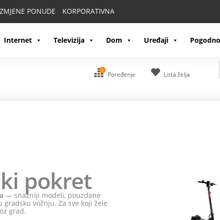
IZMJENE PONUDE
KORPORATIVNA
Internet
Televizija
Dom
Uređaji
Pogodno
0
Poređenje
Lista želja
ki pokret
a
— snažniji modeli, pouzdane
 gradsku vožnju. Za sve koji žele
oz grad.