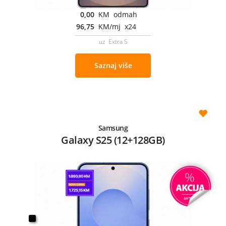
0,00
KM odmah
96,75
KM/mj x24
uz Extra S
Saznaj više
Samsung
Galaxy S25 (12+128GB)