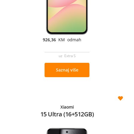
926,36
KM odmah
uz Extra S
Saznaj više
Xiaomi
15 Ultra (16+512GB)