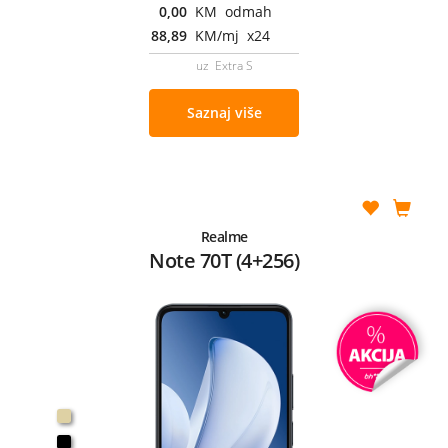
0,00
KM odmah
88,89
KM/mj x24
uz Extra S
Saznaj više
Realme
Note 70T (4+256)