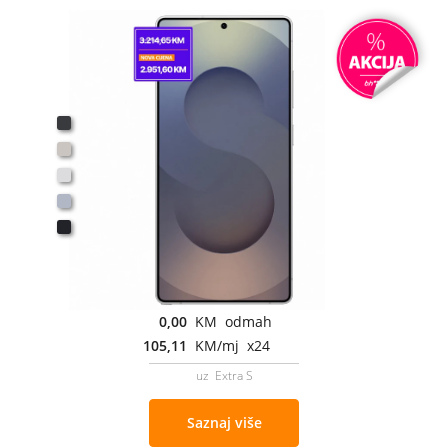
0,00
KM odmah
105,11
KM/mj x24
uz Extra S
Saznaj više