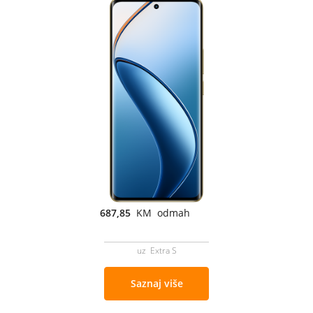
687,85
KM odmah
uz Extra S
Saznaj više