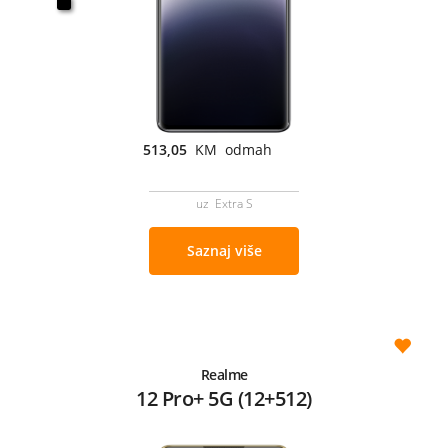
513,05
KM odmah
uz Extra S
Saznaj više
Realme
12 Pro+ 5G (12+512)