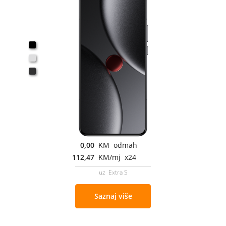
0,00
KM odmah
112,47
KM/mj x24
uz Extra S
Saznaj više