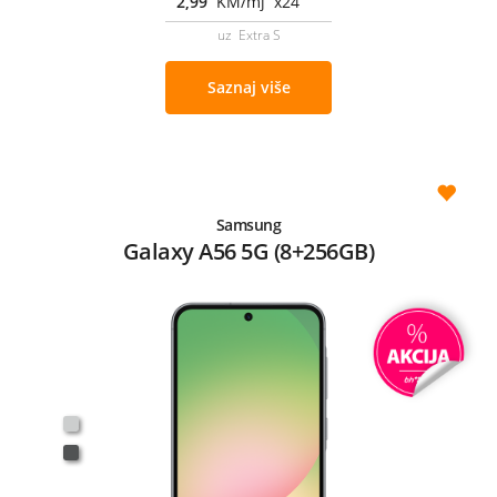
2,99
KM/mj x24
uz Extra S
Saznaj više
Samsung
Galaxy A56 5G (8+256GB)