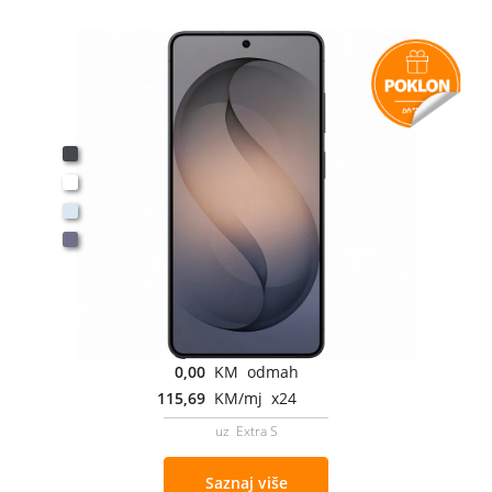
0,00
KM odmah
115,69
KM/mj x24
uz Extra S
Saznaj više