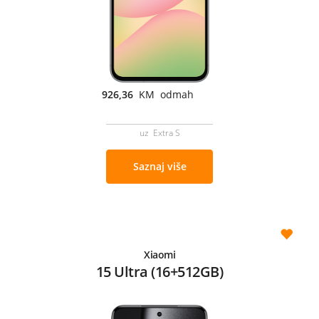
926,36
KM odmah
uz Extra S
Saznaj više
Xiaomi
15 Ultra (16+512GB)