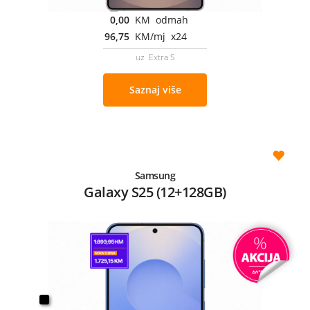
0,00
KM odmah
96,75
KM/mj x24
uz Extra S
Saznaj više
Samsung
Galaxy S25 (12+128GB)