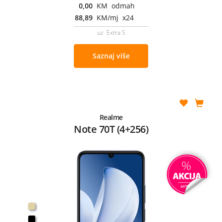
0,00
KM odmah
88,89
KM/mj x24
uz Extra S
Saznaj više
Realme
Note 70T (4+256)