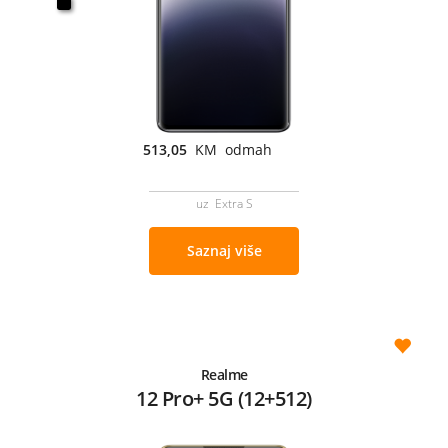
513,05
KM odmah
uz Extra S
Saznaj više
Realme
12 Pro+ 5G (12+512)