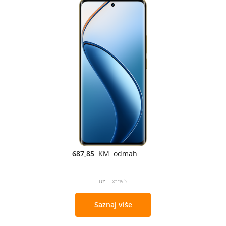
687,85
KM odmah
uz Extra S
Saznaj više