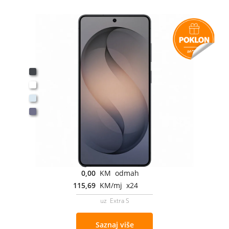
0,00
KM odmah
115,69
KM/mj x24
uz Extra S
Saznaj više