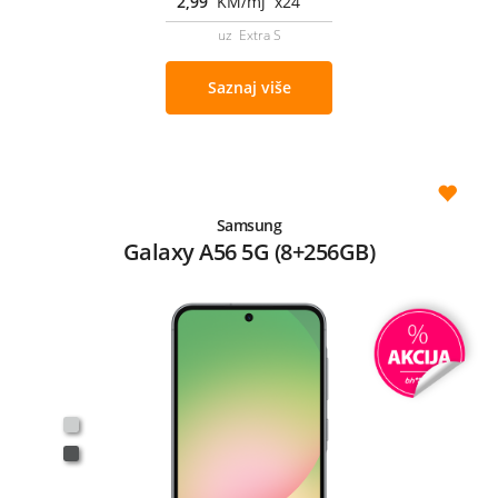
2,99
KM/mj x24
uz Extra S
Saznaj više
Samsung
Galaxy A56 5G (8+256GB)