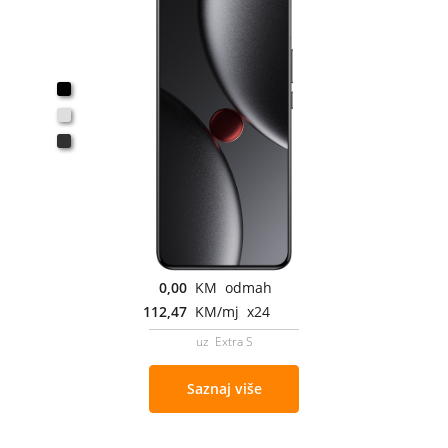
0,00
KM odmah
112,47
KM/mj x24
uz Extra S
Saznaj više