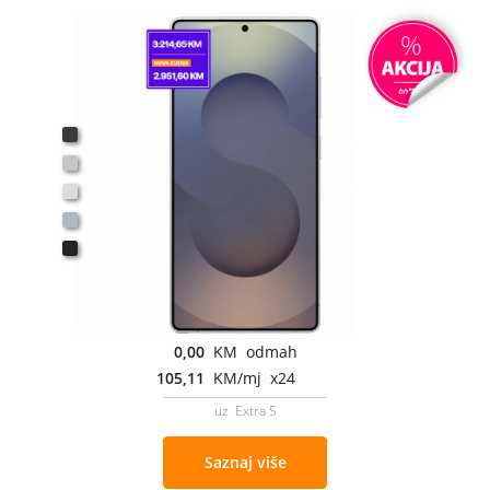
0,00
KM odmah
105,11
KM/mj x24
uz Extra S
Saznaj više